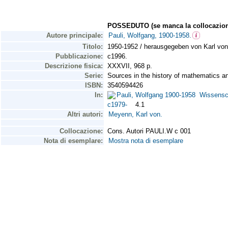
POSSEDUTO (se manca la collocazion
Autore principale:
Pauli, Wolfgang, 1900-1958.
Titolo:
1950-1952 / herausgegeben von Karl vo
Pubblicazione:
c1996.
Descrizione fisica:
XXXVII, 968 p.
Serie:
Sources in the history of mathematics a
ISBN:
3540594426
In:
Pauli, Wolfgang 1900-1958 Wissenschaf
c1979-
4.1
Altri autori:
Meyenn, Karl von.
Collocazione:
Cons. Autori PAULI.W c 001
Nota di esemplare:
Mostra nota di esemplare