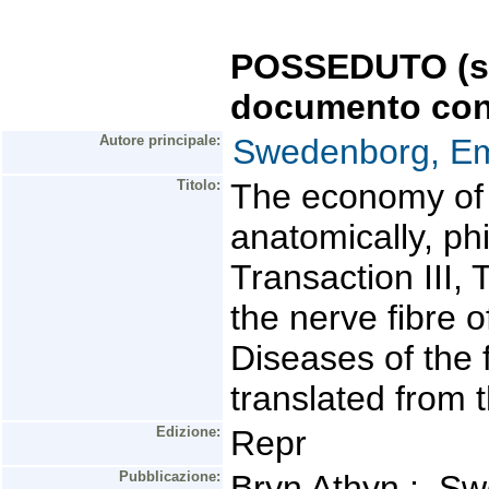
POSSEDUTO (se 
documento con
Autore principale:
Swedenborg, Em
Titolo:
The economy of 
anatomically, phi
Transaction III, 
the nerve fibre 
Diseases of the
translated from 
Edizione:
Repr
Pubblicazione:
Bryn Athyn : Sw