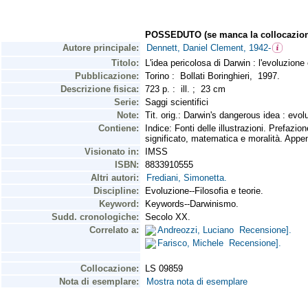
POSSEDUTO (se manca la collocazion
Autore principale:
Dennett, Daniel Clement, 1942-
Titolo:
L'idea pericolosa di Darwin : l'evoluzione 
Pubblicazione:
Torino : Bollati Boringhieri, 1997.
Descrizione fisica:
723 p. : ill. ; 23 cm
Serie:
Saggi scientifici
Note:
Tit. orig.: Darwin's dangerous idea : evol
Contiene:
Indice: Fonti delle illustrazioni. Prefazio
significato, matematica e moralità. Append
Visionato in:
IMSS
ISBN:
8833910555
Altri autori:
Frediani, Simonetta.
Discipline:
Evoluzione--Filosofia e teorie.
Keyword:
Keywords--Darwinismo.
Sudd. cronologiche:
Secolo XX.
Correlato a:
Andreozzi, Luciano Recensione].
Farisco, Michele Recensione].
Collocazione:
LS 09859
Nota di esemplare:
Mostra nota di esemplare