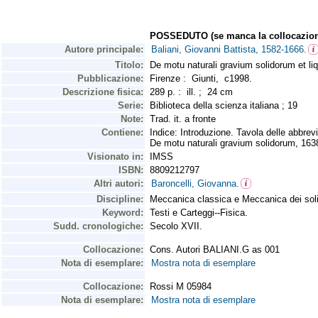
POSSEDUTO (se manca la collocazion
Autore principale:
Baliani, Giovanni Battista, 1582-1666.
Titolo:
De motu naturali gravium solidorum et liq
Pubblicazione:
Firenze : Giunti, c1998.
Descrizione fisica:
289 p. : ill. ; 24 cm
Serie:
Biblioteca della scienza italiana ; 19
Note:
Trad. it. a fronte
Contiene:
Indice: Introduzione. Tavola delle abbrev
De motu naturali gravium solidorum, 1638
Visionato in:
IMSS
ISBN:
8809212797
Altri autori:
Baroncelli, Giovanna.
Discipline:
Meccanica classica e Meccanica dei solid
Keyword:
Testi e Carteggi--Fisica.
Sudd. cronologiche:
Secolo XVII.
Collocazione:
Cons. Autori BALIANI.G as 001
Nota di esemplare:
Mostra nota di esemplare
Collocazione:
Rossi M 05984
Nota di esemplare:
Mostra nota di esemplare