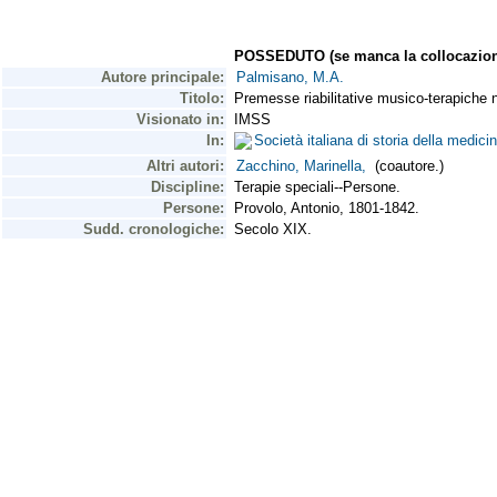
POSSEDUTO (se manca la collocazion
Autore principale:
Palmisano, M.A.
Titolo:
Premesse riabilitative musico-terapiche
Visionato in:
IMSS
In:
Società italiana di storia della medi
Altri autori:
Zacchino, Marinella,
(coautore.)
Discipline:
Terapie speciali--Persone.
Persone:
Provolo, Antonio, 1801-1842.
Sudd. cronologiche:
Secolo XIX.