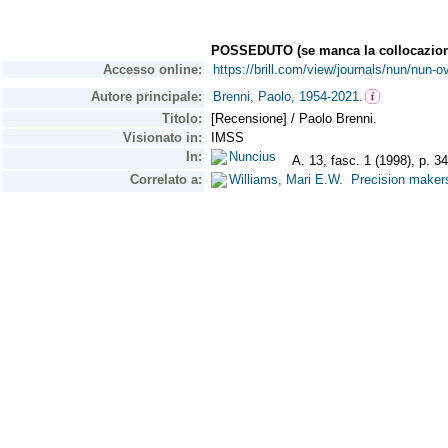
POSSEDUTO (se manca la collocazion
Accesso online:
https://brill.com/view/journals/nun/nun-o
Autore principale:
Brenni, Paolo, 1954-2021.
Titolo:
[Recensione] / Paolo Brenni.
Visionato in:
IMSS
In:
Nuncius
A. 13, fasc. 1 (1998), p. 3
Correlato a:
Williams, Mari E.W. Precision make