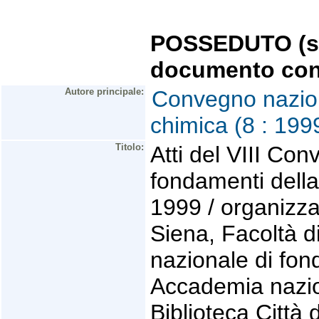
POSSEDUTO (se 
documento con
Autore principale:
Convegno naziona
chimica (8 : 199
Titolo:
Atti del VIII Con
fondamenti della
1999 / organizzat
Siena, Facoltà di
nazionale di fon
Accademia nazion
Biblioteca Città 