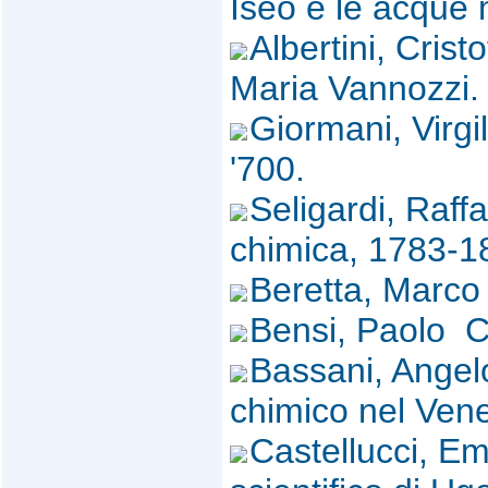
Iseo e le acque 
Albertini, Cris
Maria Vannozzi
Giormani, Virgi
'700.
Seligardi, Raff
chimica, 1783-
Beretta, Marco
Bensi, Paolo C
Bassani, Angelo
chimico nel Ven
Castellucci, Em