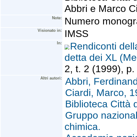
Abbri e Marco Ci
Note:
Numero monogra
Visionato in:
IMSS
In:
Rendiconti del
detta dei XL (Mem
2, t. 2 (1999), p.
Altri autori:
Abbri, Ferdinan
Ciardi, Marco, 1
Biblioteca Città 
Gruppo nazionale
chimica.