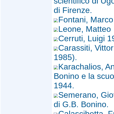
scientifico di Ugo
di Firenze.
Fontani, Marco
Leone, Matteo
Cerruti, Luigi
Carassiti, Vitt
1985).
Karachalios, A
Bonino e la scuo
1944.
Semerano, Giov
di G.B. Bonino.
Calascibetta, F