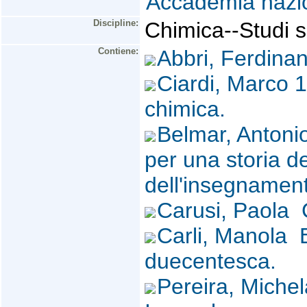
Accademia nazio
Discipline:
Chimica--Studi sp
Contiene:
Abbri, Ferdin
Ciardi, Marco 
chimica.
Belmar, Antoni
per una storia de
dell'insegnamen
Carusi, Paola C
Carli, Manola 
duecentesca.
Pereira, Miche