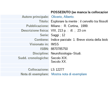
POSSEDUTO (se manca la collocazion
Autore principale:
Oliverio, Alberto.
Titolo:
Esplorare la mente : il cervello tra filosof
Pubblicazione:
Milano : R. Cortina, 1999.
Descrizione fisica:
VIII, 213 p. : ill. ; 23 cm
Serie:
Saggi ; 12
Contiene:
Indice parziale: 1. Breve storia della bi
Visionato in:
IMSS
ISBN:
8870785750
Discipline:
Neurofisiologia--Studi.
Sudd. cronologiche:
Secolo XIX.
Secolo XX.
Collocazione:
LS 12277
Nota di esemplare:
Mostra nota di esemplare