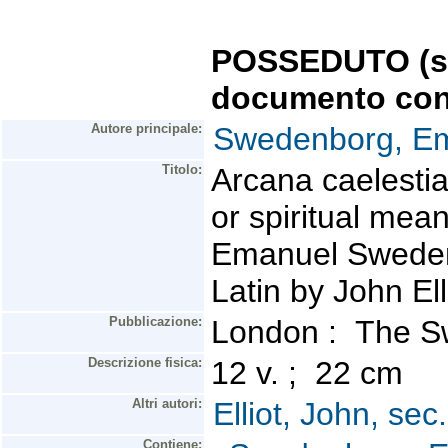
POSSEDUTO (se 
documento con
Autore principale:
Swedenborg, Em
Titolo:
Arcana caelestia 
or spiritual mea
Emanuel Swedenb
Latin by John Ell
Pubblicazione:
London : The S
Descrizione fisica:
12 v. ; 22 cm
Altri autori:
Elliot, John, sec
Contiene: