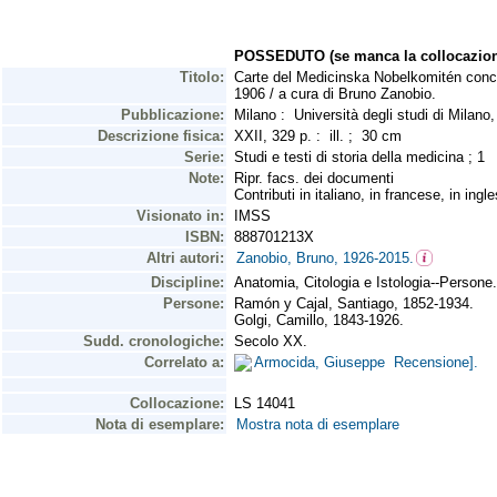
POSSEDUTO (se manca la collocazion
Titolo:
Carte del Medicinska Nobelkomitén conce
1906 / a cura di Bruno Zanobio.
Pubblicazione:
Milano : Università degli studi di Mila
Descrizione fisica:
XXII, 329 p. : ill. ; 30 cm
Serie:
Studi e testi di storia della medicina ; 1
Note:
Ripr. facs. dei documenti
Contributi in italiano, in francese, in ing
Visionato in:
IMSS
ISBN:
888701213X
Altri autori:
Zanobio, Bruno, 1926-2015.
Discipline:
Anatomia, Citologia e Istologia--Persone.
Persone:
Ramón y Cajal, Santiago, 1852-1934.
Golgi, Camillo, 1843-1926.
Sudd. cronologiche:
Secolo XX.
Correlato a:
Armocida, Giuseppe Recensione].
Collocazione:
LS 14041
Nota di esemplare:
Mostra nota di esemplare