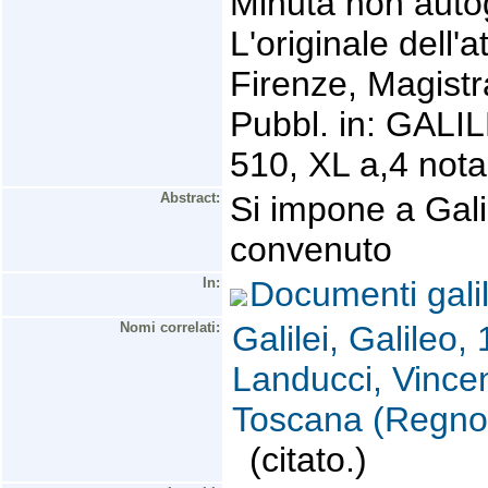
Minuta non auto
L'originale dell'
Firenze, Magistr
Pubbl. in: GALIL
510, XL a,4 nota
Abstract:
Si impone a Galil
convenuto
In:
Documenti gali
Nomi correlati:
Galilei, Galileo
Landucci, Vince
Toscana (Regno 
(citato.)