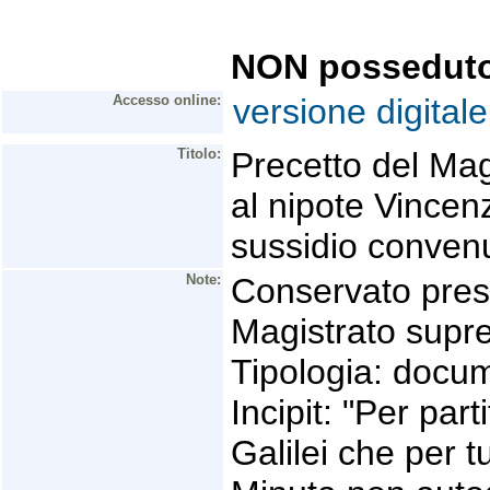
NON possedut
Accesso online:
versione digitale
Titolo:
Precetto del Ma
al nipote Vince
sussidio conven
Note:
Conservato press
Magistrato supr
Tipologia: docu
Incipit: "Per par
Galilei che per 