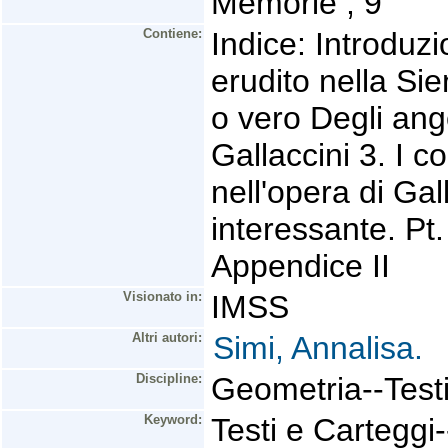
Memorie ; 9
Contiene:
Indice: Introduzi
erudito nella Si
o vero Degli ango
Gallaccini 3. I c
nell'opera di Ga
interessante. Pt.
Appendice II
Visionato in:
IMSS
Altri autori:
Simi, Annalisa.
Discipline:
Geometria--Testi
Keyword:
Testi e Carteggi