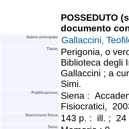
POSSEDUTO (se 
documento con
Autore principale:
Gallaccini, Teof
Titolo:
Perigonia, o vero
Biblioteca degli I
Gallaccini ; a cu
Simi.
Pubblicazione:
Siena : Accademi
Fisiocratici, 20
Descrizione fisica:
143 p. : ill. ; 
Serie: