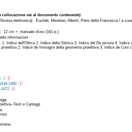
collocazione vai al documento contenente)
Risorsa elettronica] : Euclide, Menelao, Alberti, Piero della Francesca / a cur
 ; 12 cm + manuale d'uso (161 p.)
elle informazioni
ci: 1. Indice dell'Ottica 2. Indice della Sferica 3. Indice del De pictura 4. Ind
 proiettiva 2. Indice de Immagini della geometria proiettiva 3. Indice de Coni ci
. I.
 1416-1492.
4-1472.
eggi.
ettiva--Testi e Carteggi.
a.
enza.
romana.