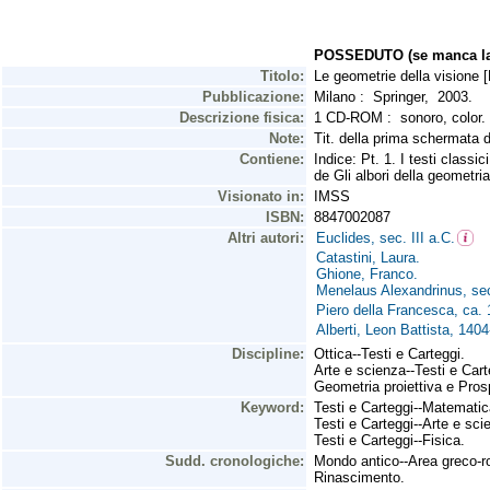
POSSEDUTO (se manca la 
Titolo:
Le geometrie della visione [
Pubblicazione:
Milano : Springer, 2003.
Descrizione fisica:
1 CD-ROM : sonoro, color.
Note:
Tit. della prima schermata d
Contiene:
Indice: Pt. 1. I testi classi
de Gli albori della geometria
Visionato in:
IMSS
ISBN:
8847002087
Altri autori:
Euclides, sec. III a.C.
Catastini, Laura.
Ghione, Franco.
Menelaus Alexandrinus, sec
Piero della Francesca, ca.
Alberti, Leon Battista, 140
Discipline:
Ottica--Testi e Carteggi.
Arte e scienza--Testi e Cart
Geometria proiettiva e Prosp
Keyword:
Testi e Carteggi--Matematic
Testi e Carteggi--Arte e sci
Testi e Carteggi--Fisica.
Sudd. cronologiche:
Mondo antico--Area greco-
Rinascimento.