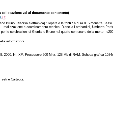
collocazione vai al documento contenente)
0.
dano Bruno [Risorsa elettronica] : l'opera e le fonti / a cura di Simonetta Bass
i ; realizzazione e coordinamento tecnico: Dianella Lombardini, Umberto Parrin
 per le celebrazioni di Giordano Bruno nel quarto centenario della morte, c2
cm
elle informazioni
"
 98, 2000, Nt, XP; Processore 200 Mhz; 128 Mb di RAM; Scheda grafica 1024x76
Testi e Carteggi.