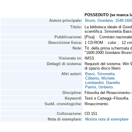
POSSEDUTO (se manca la 
Autore principale:
Bruno, Giordano, 1548-160
Titolo:
La biblioteca ideale di Gior
scientifica: Simonetta Bass
Pubblicazione:
[Pisa] : Comitato nazionale
Descrizione fisica:
1 CD-ROM : color. ; 12 
Note:
Tit. della prima schermata d
"1600-2000 Giordano Bruno
Visionato in:
IMSS
Dettagli di sistema:
Requisiti del sistema: Win
di spazio disco libero
Altri autori:
Bassi, Simonetta.
Ciliberto, Michele.
Lombardini, Dianella.
Parrini, Umberto.
Discipline:
Filosofia del Rinascimento--
Keyword:
Testi e Carteggi--Filosofia.
Sudd. cronologiche:
Rinascimento.
Collocazione:
CD 151
Nota di esemplare:
Mostra nota di esemplare