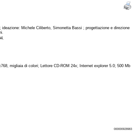
i ; ideazione: Michele Ciliberto, Simonetta Bassi ; progettazione e direzione
i.
004.
8, migliaia di colori; Lettore CD-ROM 24x; Internet explorer 5.0; 500 Mb
000000928983