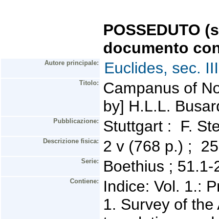
POSSEDUTO (se 
documento con
Autore principale:
Euclides, sec. II
Titolo:
Campanus of Nov
by] H.L.L. Busar
Pubblicazione:
Stuttgart : F. S
Descrizione fisica:
2 v (768 p.) ; 
Serie:
Boethius ; 51.1-
Contiene:
Indice: Vol. 1.: P
1. Survey of the