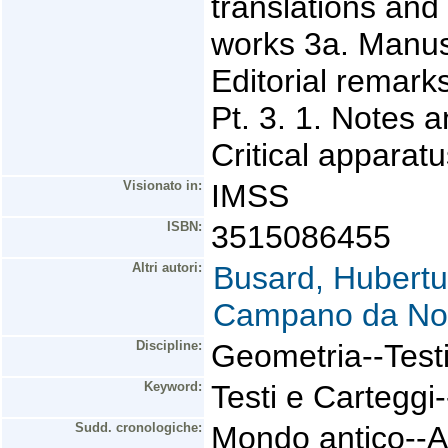
translations and
works 3a. Manusc
Editorial remarks
Pt. 3. 1. Notes 
Critical apparat
Visionato in:
IMSS
ISBN:
3515086455
Altri autori:
Busard, Hubertu
Campano da Nov
Discipline:
Geometria--Testi
Keyword:
Testi e Carteggi
Sudd. cronologiche:
Mondo antico--A