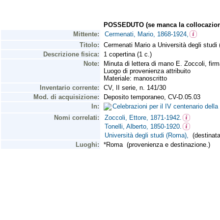
POSSEDUTO (se manca la collocazion
Mittente:
Cermenati, Mario, 1868-1924,
Titolo:
Cermenati Mario a Università degli studi
Descrizione fisica:
1 copertina (1 c.)
Note:
Minuta di lettera di mano E. Zoccoli, firm
Luogo di provenienza attribuito
Materiale: manoscritto
Inventario corrente:
CV, II serie, n. 141/30
Mod. di acquisizione:
Deposito temporaneo, CV-D.05.03
In:
Celebrazioni per il IV centenario del
Nomi correlati:
Zoccoli, Ettore, 1871-1942.
Tonelli, Alberto, 1850-1920.
Università degli studi (Roma),
(destinatar
Luoghi:
*Roma (provenienza e destinazione.)