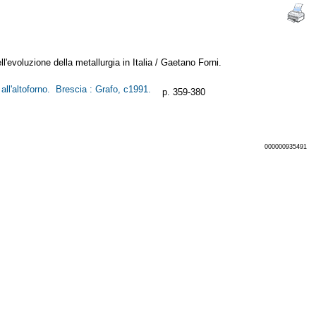
l'evoluzione della metallurgia in Italia / Gaetano Forni.
all'altoforno. Brescia : Grafo, c1991.
p. 359-380
000000935491