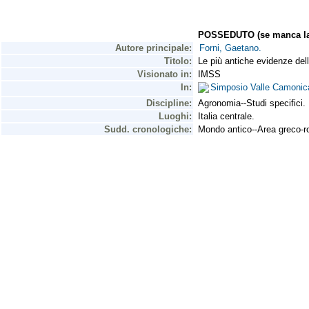
POSSEDUTO (se manca la 
Autore principale:
Forni, Gaetano.
Titolo:
Le più antiche evidenze dell
Visionato in:
IMSS
In:
Simposio Valle Camonica 
Discipline:
Agronomia--Studi specifici.
Luoghi:
Italia centrale.
Sudd. cronologiche:
Mondo antico--Area greco-