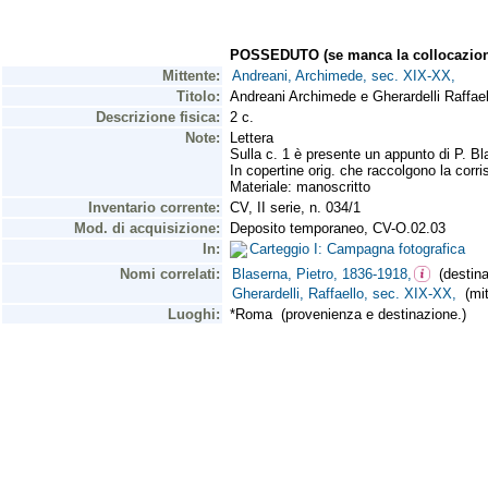
POSSEDUTO (se manca la collocazion
Mittente:
Andreani, Archimede, sec. XIX-XX,
Titolo:
Andreani Archimede e Gherardelli Raffaell
Descrizione fisica:
2 c.
Note:
Lettera
Sulla c. 1 è presente un appunto di P. B
In copertine orig. che raccolgono la corri
Materiale: manoscritto
Inventario corrente:
CV, II serie, n. 034/1
Mod. di acquisizione:
Deposito temporaneo, CV-O.02.03
In:
Carteggio I: Campagna fotografica
Nomi correlati:
Blaserna, Pietro, 1836-1918,
(destinat
Gherardelli, Raffaello, sec. XIX-XX,
(mit
Luoghi:
*Roma (provenienza e destinazione.)