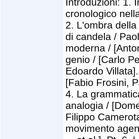
Introduzioni: 1.
cronologico nell
2. L'ombra della
di candela / Pao
moderna / [Antonio
genio / [Carlo P
Edoardo Villata].
[Fabio Frosini, P
4. La grammatica
analogia / [Dome
Filippo Camerota
movimento agent