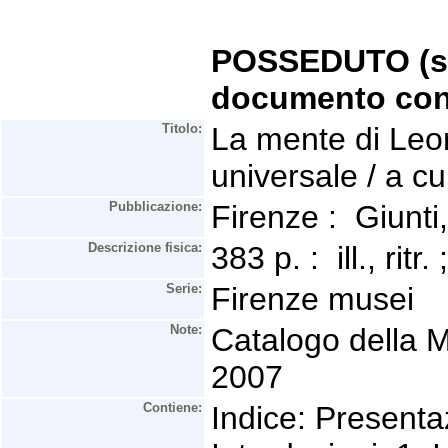
POSSEDUTO (se 
documento con
Titolo:
La mente di Leon
universale / a cu
Pubblicazione:
Firenze : Giunt
Descrizione fisica:
383 p. : ill., rit
Serie:
Firenze musei
Note:
Catalogo della M
2007
Contiene:
Indice: Presenta