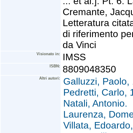
... et al.]. Pt. 6
Cremante, Jacqu
Letteratura citat
di riferimento pe
da Vinci
Visionato in:
IMSS
ISBN:
8809048350
Altri autori:
Galluzzi, Paolo,
Pedretti, Carlo,
Natali, Antonio.
Laurenza, Dome
Villata, Edoardo