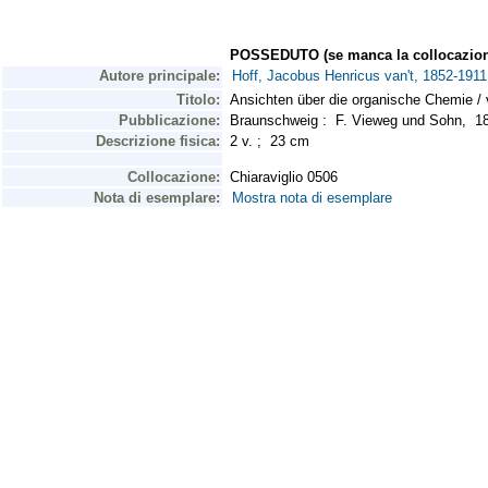
POSSEDUTO (se manca la collocazion
Autore principale:
Hoff, Jacobus Henricus van't, 1852-1911
Titolo:
Ansichten über die organische Chemie / v
Pubblicazione:
Braunschweig : F. Vieweg und Sohn, 
Descrizione fisica:
2 v. ; 23 cm
Collocazione:
Chiaraviglio 0506
Nota di esemplare:
Mostra nota di esemplare