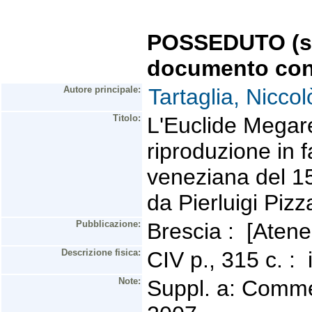
POSSEDUTO (se 
documento con
Autore principale:
Tartaglia, Nicco
Titolo:
L'Euclide Megare
riproduzione in 
veneziana del 15
da Pierluigi Pizz
Pubblicazione:
Brescia : [Aten
Descrizione fisica:
CIV p., 315 c. : 
Note:
Suppl. a: Commen