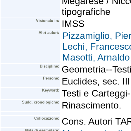
Megarese / Nicco
tipografiche
Visionato in:
IMSS
Altri autori:
Pizzamiglio, Pier
Lechi, Francesc
Masotti, Arnald
Discipline:
Geometria--Testi
Persone:
Euclides, sec. III
Keyword:
Testi e Carteggi
Sudd. cronologiche:
Rinascimento.
Collocazione:
Cons. Autori T
Nota di esemplare: