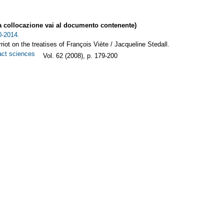
collocazione vai al documento contenente)
0-2014.
t on the treatises of François Viète / Jacqueline Stedall.
exact sciences
Vol. 62 (2008), p. 179-200