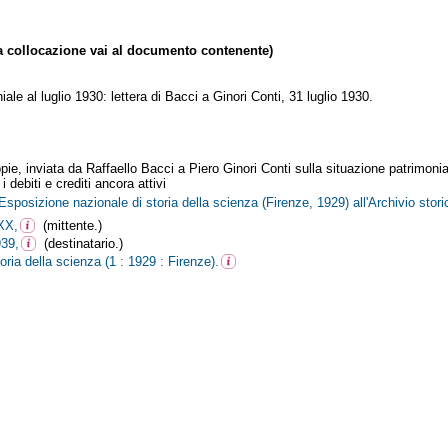
collocazione vai al documento contenente)
ale al luglio 1930: lettera di Bacci a Ginori Conti, 31 luglio 1930.
copie, inviata da Raffaello Bacci a Piero Ginori Conti sulla situazione patrimon
 i debiti e crediti ancora attivi
 Esposizione nazionale di storia della scienza (Firenze, 1929) all'Archivio st
-XX,
(mittente.)
939,
(destinatario.)
ria della scienza (1 : 1929 : Firenze).