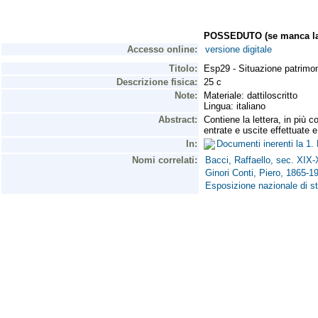
POSSEDUTO (se manca la 
Accesso online:
versione digitale
Titolo:
Esp29 - Situazione patrimoni
Descrizione fisica:
25 c
Note:
Materiale: dattiloscritto
Lingua: italiano
Abstract:
Contiene la lettera, in più 
entrate e uscite effettuate e
In:
Documenti inerenti la 1.
Nomi correlati:
Bacci, Raffaello, sec. XIX
Ginori Conti, Piero, 1865-1
Esposizione nazionale di sto