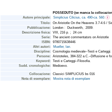
POSSEDUTO (se manca la collocazion
Autore principale:
Simplicius Cilicius, ca. 490-ca. 560.
Titolo:
On Aristotle On the Heavens 3.7-4.6 / Sim
Pubblicazione:
London : Duckworth, 2009.
Descrizione fisica:
VIII, 216 p. ; 24 cm
Serie:
The ancient commentators on Aristotle
ISBN:
9780715638446
Altri autori:
Mueller, Ian.
Discipline:
Cosmologia medievale--Testi e Carteggi.
Persone:
Aristoteles, 384-322 a.C.--Diffusione e fo
Keyword:
Testi e Carteggi--Filosofia.
Sudd. cronologiche:
Medioevo.
Collocazione:
Classici SIMPLICIUS bs 016
Nota di esemplare:
Mostra nota di esemplare