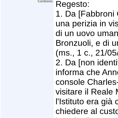
Contiene:
Regesto:
1. Da [Fabbroni G
una perizia in vi
di un uovo umano
Bronzuoli, e di u
(ms., 1 c., 21/05
2. Da [non identi
informa che Anne
console Charles
visitare il Real
l'Istituto era gi
chiedere al cust