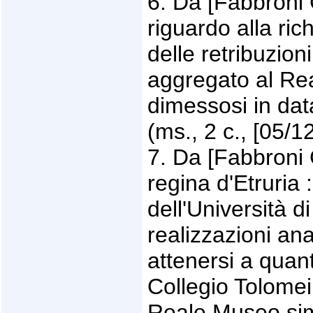
6. Da [Fabbroni 
riguardo alla ri
delle retribuzion
aggregato al Rea
dimessosi in dat
(ms., 2 c., [05/1
7. Da [Fabbroni 
regina d'Etruria :
dell'Università 
realizzazioni an
attenersi a quan
Collegio Tolomei
Reale Museo simi