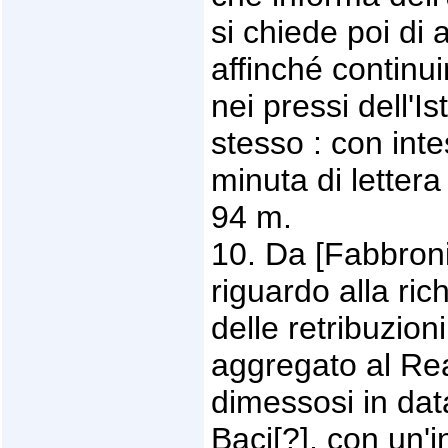
si chiede poi di 
affinché continu
nei pressi dell'Is
stesso : con inte
minuta di lettera
94 m.
10. Da [Fabbroni
riguardo alla ri
delle retribuzion
aggregato al Rea
dimessosi in dat
Baci[?], con un'