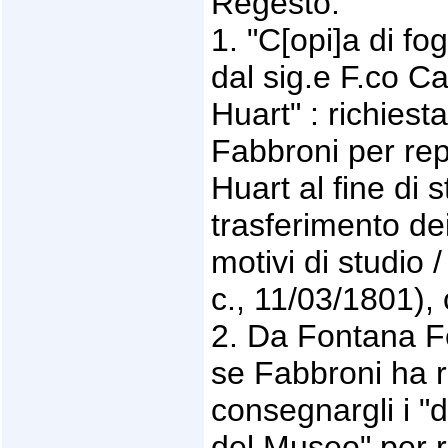
Regesto:
1. "C[opi]a di f
dal sig.e F.co Ca
Huart" : richiest
Fabbroni per rep
Huart al fine di 
trasferimento de
motivi di studio 
c., 11/03/1801), 
2. Da Fontana Fe
se Fabbroni ha r
consegnargli i "de
del Museo" per r