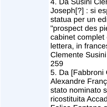
4. Da Susini Cl
Joseph[?] : si es
statua per un edi
"prospect des p
cabinet complet 
lettera, in franc
Clemente Susini 
259
5. Da [Fabbroni 
Alexandre Franç
stato nominato 
ricostituita Acc