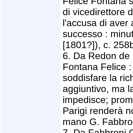
Felice Fontana s
di vicedirettore
l'accusa di aver 
successo : minuta
[1801?]), c. 258
6. Da Redon de B
Fontana Felice :
soddisfare la ri
aggiuntivo, ma l
impedisce; prom
Parigi renderà not
mano G. Fabbroni
7. Da Fabbroni 