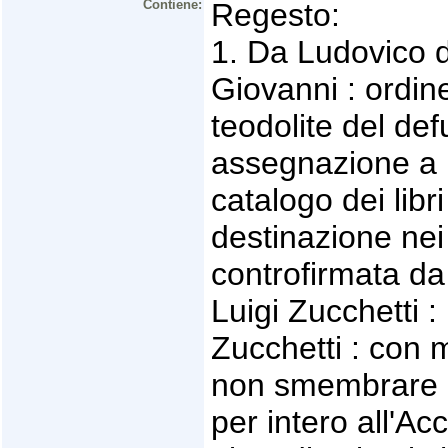
Contiene:
Regesto:
1. Da Ludovico d
Giovanni : ordine
teodolite del de
assegnazione a F
catalogo dei libr
destinazione nei d
controfirmata da
Luigi Zucchetti :
Zucchetti : con m
non smembrare l
per intero all'Ac