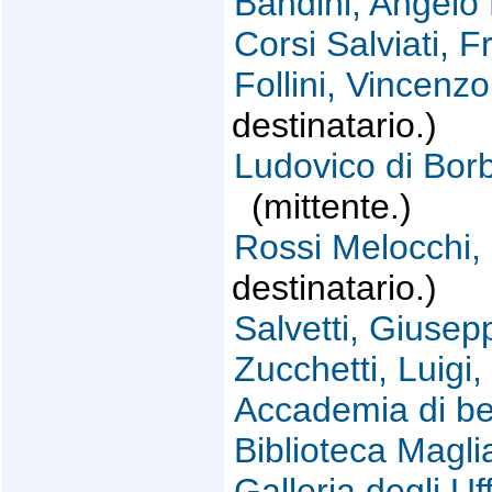
Bandini, Angelo
Corsi Salviati, 
Follini, Vincenz
destinatario.)
Ludovico di Borb
(mittente.)
Rossi Melocchi,
destinatario.)
Salvetti, Giusep
Zucchetti, Luigi,
Accademia di bel
Biblioteca Magli
Galleria degli Uff