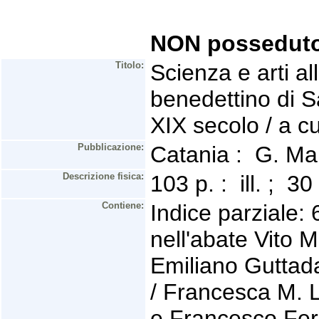
NON possedut
Titolo:
Scienza e arti al
benedettino di S
XIX secolo / a c
Pubblicazione:
Catania : G. M
Descrizione fisica:
103 p. : ill. ; 
Contiene:
Indice parziale: 
nell'abate Vito 
Emiliano Guttada
/ Francesca M. 
e Francesco Ferra