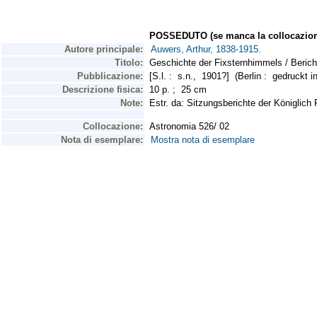
POSSEDUTO (se manca la collocazion
Autore principale:
Auwers, Arthur, 1838-1915.
Titolo:
Geschichte der Fixsternhimmels / Berich
Pubblicazione:
[S.l. : s.n., 1901?] (Berlin : gedruckt 
Descrizione fisica:
10 p. ; 25 cm
Note:
Estr. da: Sitzungsberichte der Königlic
Collocazione:
Astronomia 526/ 02
Nota di esemplare:
Mostra nota di esemplare