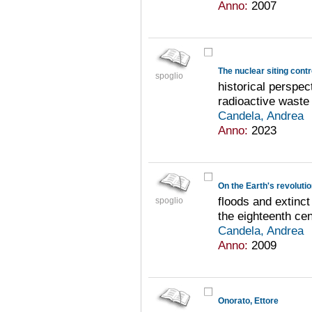
Anno:
2007
The nuclear siting contr
spoglio
historical perspe
radioactive waste
Candela, Andrea
Anno:
2023
On the Earth's revoluti
floods and extinct
spoglio
the eighteenth ce
Candela, Andrea
Anno:
2009
Onorato, Ettore