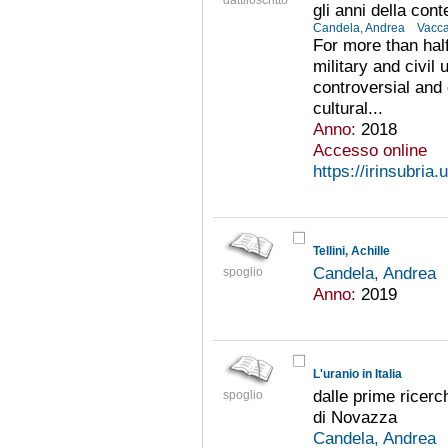
dattiloscritto
gli anni della con
Candela, Andrea
Vacca
For more than half
military and civil
controversial and d
cultural...
Anno:
2018
Accesso online
https://irinsubria
Tellini, Achille
Candela, Andrea
spoglio
Anno:
2019
L'uranio in Italia
dalle prime ricerc
spoglio
di Novazza
Candela, Andrea