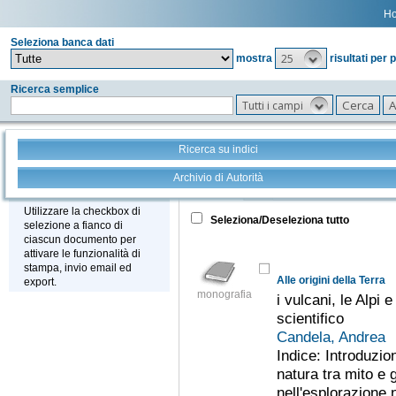
H
Seleziona banca dati
25
mostra
risultati per 
Ricerca semplice
Tutti i campi
Ricerca su indici
Archivio di Autorità
Tutto
+
Stampa - Email - Export
Utilizzare la checkbox di
Seleziona/Deseleziona tutto
selezione a fianco di
ciascun documento per
attivare le funzionalità di
stampa, invio email ed
Alle origini della Terra
export.
monografia
i vulcani, le Alpi e
scientifico
Candela, Andrea
Indice: Introduzion
natura tra mito e g
nell'esplorazione 