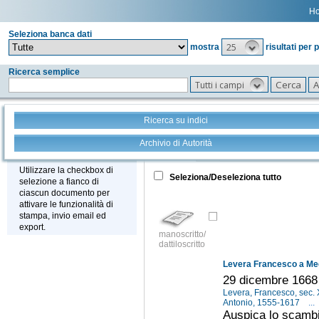
H
Seleziona banca dati
25
mostra
risultati per 
Ricerca semplice
Tutti i campi
Ricerca su indici
Archivio di Autorità
Tutto
+
Stampa - Email - Export
Utilizzare la checkbox di
Seleziona/Deseleziona tutto
selezione a fianco di
ciascun documento per
attivare le funzionalità di
stampa, invio email ed
export.
manoscritto/
dattiloscritto
Levera Francesco a Med
29 dicembre 1668
Levera, Francesco, sec. 
Antonio, 1555-1617
...
Auspica lo scambio