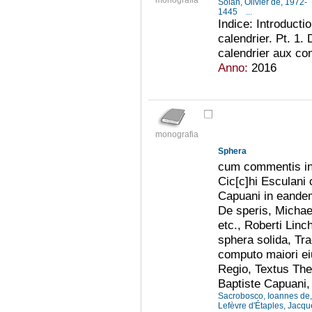
monografia
Solan, Olivier de, 1972-
1445
...
Indice: Introducti
calendrier. Pt. 1. 
calendrier aux co
Anno:
2016
monografia
Sphera
cum commentis in 
Cic[c]hi Esculani
Capuani in eandem
De speris, Michael
etc., Roberti Lin
sphera solida, Tr
computo maiori ei
Regio, Textus The
Baptiste Capuani,
Sacrobosco, Ioannes de
Lefèvre d'Étaples, Jacq