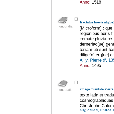
Anno:
1518
monografia
[Microform] : que 
regionibus aeris fi
comate pluvia ros
derneriaq[ue] gen
terram uti sunt fos
dilige[n]terq[ue] 
Ailly, Pierre d', 
Anno:
1495
Ymago mundi de Pierre 
monografia
texte latin et trad
cosmographiques d
Christophe Colomb
Ailly, Pierre d', 1350-ca