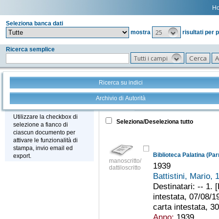
H
Seleziona banca dati
25
mostra
risultati per 
Ricerca semplice
Tutti i campi
Ricerca su indici
Archivio di Autorità
Tutto
+
Stampa - Email - Export
Utilizzare la checkbox di
Seleziona/Deseleziona tutto
selezione a fianco di
ciascun documento per
attivare le funzionalità di
stampa, invio email ed
Biblioteca Palatina (Par
export.
manoscritto/
1939
dattiloscritto
Battistini, Mario,
Destinatari: -- 1. 
intestata, 07/08/19
carta intestata, 3
Anno:
1939