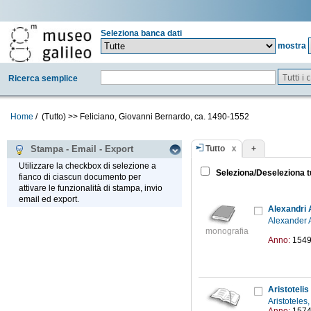
Seleziona banca dati
mostra
Tutti i
Ricerca semplice
Home
/
(Tutto)
>>
Feliciano, Giovanni Bernardo, ca. 1490-1552
Tutto
+
Stampa - Email - Export
Utilizzare la checkbox di selezione a
Seleziona/Deseleziona t
fianco di ciascun documento per
attivare le funzionalità di stampa, invio
email ed export.
Alexandri A
Alexander A
monografia
Anno:
154
Aristoteli
Aristoteles