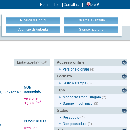
Home
Info
Contattaci
A
A
A
Ricerca su indici
Ricerca avanzata
Archivio di Autorità
Storico ricerche
Accesso online
Lista(tabella)
>
Versione digitale
(4)
Formato
>
Testo a stampa
(5)
NON
Tipo
posseduto
s, 384-322 a.C.
>
Monografia/ogg. singolo
(2)
Versione
digitale
>
Saggio in vol. misc.
(3)
Status
>
Posseduto
(4)
POSSEDUTO
>
Non posseduto
(1)
98
Versione