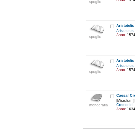
Anno:
157
spoglio
Aristoteli
Aristoteles
Anno:
157
spoglio
Aristoteli
Aristoteles
Anno:
157
spoglio
Caesar Cre
[Microform]
Cremonini,
monografia
Anno:
163