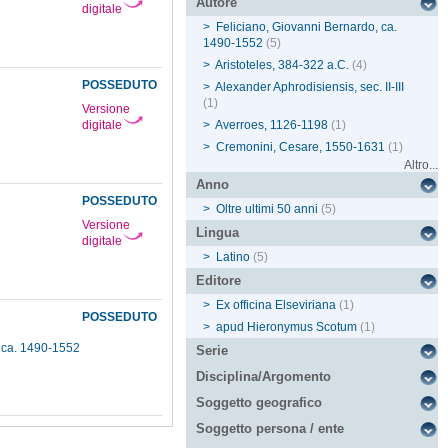
Autore
digitale
>
Feliciano, Giovanni Bernardo, ca.
1490-1552
(5)
>
Aristoteles, 384-322 a.C.
(4)
POSSEDUTO
>
Alexander Aphrodisiensis, sec. II-III
(1)
Versione
digitale
>
Averroes, 1126-1198
(1)
>
Cremonini, Cesare, 1550-1631
(1)
Altro...
Anno
POSSEDUTO
>
Oltre ultimi 50 anni
(5)
Versione
Lingua
digitale
>
Latino
(5)
Editore
>
Ex officina Elseviriana
(1)
POSSEDUTO
>
apud Hieronymus Scotum
(1)
, ca. 1490-1552
Serie
Disciplina/Argomento
Soggetto geografico
Soggetto persona / ente