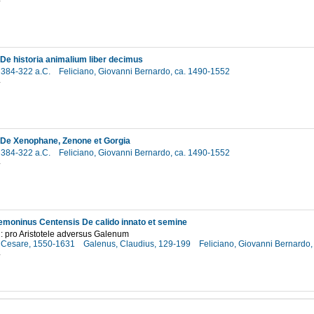
4
s De historia animalium liber decimus
, 384-322 a.C.
Feliciano, Giovanni Bernardo, ca. 1490-1552
4
s De Xenophane, Zenone et Gorgia
, 384-322 a.C.
Feliciano, Giovanni Bernardo, ca. 1490-1552
4
moninus Centensis De calido innato et semine
 : pro Aristotele adversus Galenum
 Cesare, 1550-1631
Galenus, Claudius, 129-199
Feliciano, Giovanni Bernardo
4