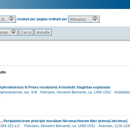
25
Rilevanza
risultati per pagina ordinati per
 campi
utto
phrodisiensis In Priora resolutoria Aristotelis Stagiritae explanatio
phrodisiensis, sec. II-III
Feliciano, Giovanni Bernardo, ca. 1490-1552
Aristotele
9
s ... Peripateticorum principis moralium Nicomachiorum liber primus[-decimus]
, 384-322 a.C.
Feliciano, Giovanni Bernardo, ca. 1490-1552
Averroes, 1126-11