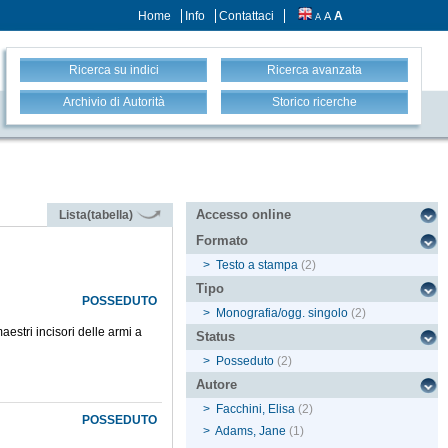
Home
Info
Contattaci
A
A
A
Ricerca su indici
Ricerca avanzata
Archivio di Autorità
Storico ricerche
Accesso online
Lista(tabella)
Formato
>
Testo a stampa
(2)
Tipo
POSSEDUTO
>
Monografia/ogg. singolo
(2)
estri incisori delle armi a
Status
>
Posseduto
(2)
Autore
>
Facchini, Elisa
(2)
POSSEDUTO
>
Adams, Jane
(1)