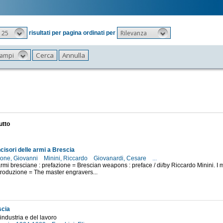
25
Rilevanza
risultati per pagina ordinati per
 campi
utto
ncisori delle armi a Brescia
one, Giovanni
Minini, Riccardo
Giovanardi, Cesare
...
armi bresciane : prefazione = Brescian weapons : preface / di/by Riccardo Minini. I ma
ntroduzione = The master engravers...
7
scia
industria e del lavoro