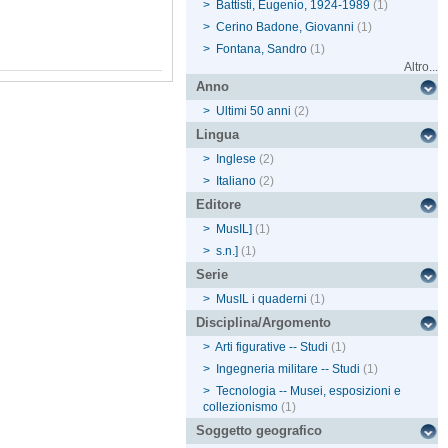
>
Battisti, Eugenio, 1924-1989
(1)
>
Cerino Badone, Giovanni
(1)
>
Fontana, Sandro
(1)
Altro...
Anno
>
Ultimi 50 anni
(2)
Lingua
>
Inglese
(2)
>
Italiano
(2)
Editore
>
MusIL]
(1)
>
s.n.]
(1)
Serie
>
MusIL i quaderni
(1)
Disciplina/Argomento
>
Arti figurative -- Studi
(1)
>
Ingegneria militare -- Studi
(1)
>
Tecnologia -- Musei, esposizioni e
collezionismo
(1)
Soggetto geografico