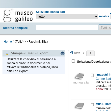
Seleziona banca dati
mostra
Tutti i
Ricerca semplice
Home
/
(Tutto)
>>
Facchini, Elisa
Tutto
+
Stampa - Email - Export
Utilizzare la checkbox di selezione a
Seleziona/Deseleziona t
fianco di ciascun documento per
attivare le funzionalità di stampa, invio
email ed export.
I maestri i
Cerino Bad
Indice: Le 
monografia
brescia : i
Anno:
200
MusIL Bre
museo dell'