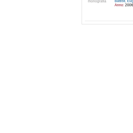
Battisti, E
monografia
Anno:
200