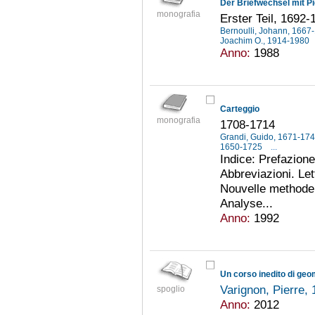
Der Briefwechsel mit Pi
monografia
Erster Teil, 1692-
Bernoulli, Johann, 166
Joachim O., 1914-1980
Anno:
1988
Carteggio
monografia
1708-1714
Grandi, Guido, 1671-17
1650-1725
...
Indice: Prefazione.
Abbreviazioni. Le
Nouvelle methode p
Analyse...
Anno:
1992
Varignon, Pierre,
spoglio
Anno:
2012