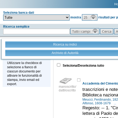
H
Seleziona banca dati
25
mostra
risultati per 
Ricerca semplice
Tutti i campi
Ricerca su indici
Archivio di Autorità
Tutto
+
Stampa - Email - Export
Utilizzare la checkbox di
Seleziona/Deseleziona tutto
selezione a fianco di
ciascun documento per
attivare le funzionalità di
stampa, invio email ed
Accademia del Cimento
export.
manoscritto/
trascrizioni e note
dattiloscritto
Biblioteca naziona
Meucci, Ferdinando, 18
Alfonso, 1608-1679
...
Regesto: -- 1. "Ci
lettera di Paolo d