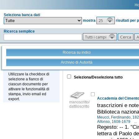
H
Seleziona banca dati
25
mostra
risultati per 
Ricerca semplice
Tutti i campi
Ricerca su indici
Archivio di Autorità
Tutto
+
Stampa - Email - Export
Utilizzare la checkbox di
Seleziona/Deseleziona tutto
selezione a fianco di
ciascun documento per
attivare le funzionalità di
stampa, invio email ed
Accademia del Cimento
export.
manoscritto/
trascrizioni e note
dattiloscritto
Biblioteca naziona
Meucci, Ferdinando, 18
Alfonso, 1608-1679
...
Regesto: -- 1. "Ci
lettera di Paolo d