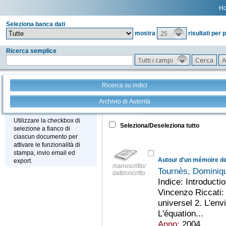
H
Seleziona banca dati
25
mostra
risultati per 
Ricerca semplice
Tutti i campi
Ricerca su indici
Archivio di Autorità
Tutto
+
Stampa - Email - Export
Utilizzare la checkbox di
Seleziona/Deseleziona tutto
selezione a fianco di
ciascun documento per
attivare le funzionalità di
stampa, invio email ed
export.
manoscritto/
Tournès, Domini
dattiloscritto
Indice: Introducti
Vincenzo Riccati: 
universel 2. L'env
L'équation...
Anno:
2004