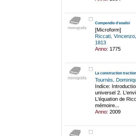
Compendio d'analisi
monografia
[Microform]
Riccati, Vincenz
1813
Anno:
1775
La construction traction
monografia
Tournès, Domini
Indice: Introducti
universel 2. L'env
L'équation de Ricc
mémoire...
Anno:
2009