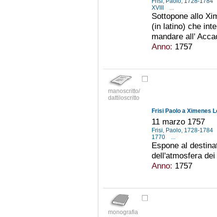
Frisi, Paolo, 1728-1784
XVIII
...
Sottopone allo Xi
(in latino) che in
mandare all' Acca
Anno:
1757
manoscritto/
dattiloscritto
Frisi Paolo a Ximenes 
11 marzo 1757
Frisi, Paolo, 1728-1784
1770
...
Espone al destinata
dell'atmosfera dei
Anno:
1757
monografia