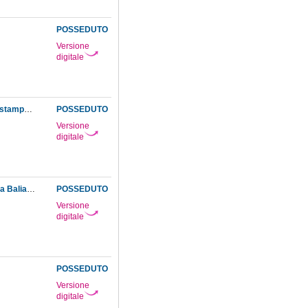
POSSEDUTO
Versione
digitale
Lettera contenente alcune riflessioni sovra un passo nel tomo I del nuovo Giornale d'Italia stampato in Modena
POSSEDUTO
Versione
digitale
Lettera del p. Vincenzo Riccati ... al sig. conte Giordano suo fratello in difesa di Giambattista Baliani cavalier genovese
POSSEDUTO
Versione
digitale
POSSEDUTO
Versione
digitale