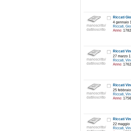
Riccati Gi
4 gennaio 
manoscritto/
Riccati, G
dattiloscritto
Anno:
178
Riccati Vi
27 marzo 
manoscritto/
Riccati, V
dattiloscritto
Anno:
176
Riccati Vi
25 febbrai
manoscritto/
Riccati, V
dattiloscritto
Anno:
175
Riccati Vi
22 maggio
manoscritto/
Riccati, V