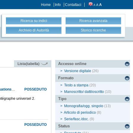
Home
Info
Contattaci
A
A
A
Ricerca su indici
Ricerca avanzata
Archivio di Autorità
Storico ricerche
Accesso online
Lista(tabella)
>
Versione digitale
(26)
Formato
>
Testo a stampa
(20)
Autour d'un mémoire de Vincenzo Riccati: Histoire de la construction tractionnelle des équations différentielles
POSSEDUTO
>
Manoscritto/ dattiloscritto
(10)
intégraphe universel 2.
Tipo
>
Monografia/ogg. singolo
(13)
>
Articolo di periodico
(8)
>
Serie/fasc./doc.
(9)
POSSEDUTO
Status