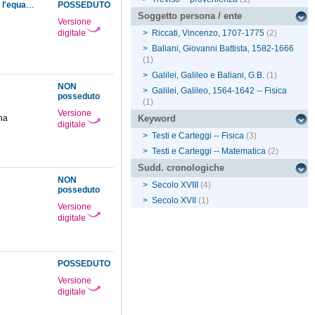
Esame del metodo col quale il dottissimo sig. Edmondo VVaring ha giudicato d'aver ridotte l'equazioni del sesto grado a quelle del terzo
POSSEDUTO
Soggetto persona / ente
Versione
digitale
>
Riccati, Vincenzo, 1707-1775
(2)
>
Baliani, Giovanni Battista, 1582-1666
(1)
>
Galilei, Galileo e Baliani, G.B.
(1)
NON
>
Galilei, Galileo, 1564-1642 -- Fisica
posseduto
(1)
Versione
na
Keyword
digitale
>
Testi e Carteggi -- Fisica
(3)
>
Testi e Carteggi -- Matematica
(2)
Sudd. cronologiche
NON
>
Secolo XVIII
(4)
posseduto
>
Secolo XVII
(1)
Versione
digitale
POSSEDUTO
Versione
digitale