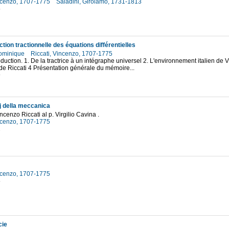
incenzo, 1707-1775
Saladini, Girolamo, 1731-1813
5
tion tractionnelle des équations différentielles
Dominique
Riccati, Vincenzo, 1707-1775
roduction. 1. De la tractrice à un intégraphe universel 2. L'environnement italien de 
de Riccati 4 Présentation générale du mémoire...
9
pj della meccanica
incenzo Riccati al p. Virgilio Cavina .
incenzo, 1707-1775
2
incenzo, 1707-1775
5
cie