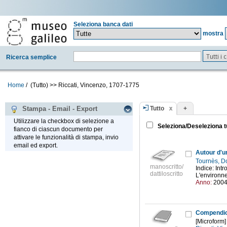
Seleziona banca dati
mostra
Tutti i
Ricerca semplice
Home
/
(Tutto)
>>
Riccati, Vincenzo, 1707-1775
Tutto
+
Stampa - Email - Export
Utilizzare la checkbox di selezione a
Seleziona/Deseleziona t
fianco di ciascun documento per
attivare le funzionalità di stampa, invio
email ed export.
Tournès, 
manoscritto/
Indice: Int
dattiloscritto
L'environne
Anno:
200
Compendio 
[Microform]