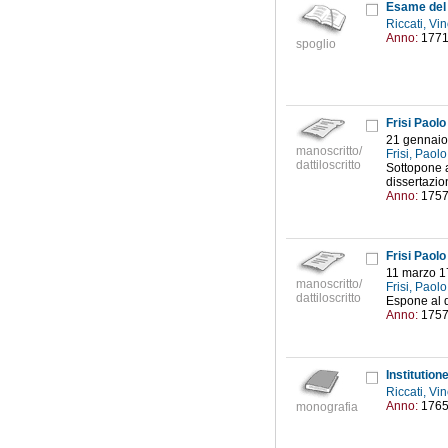
Riccati, V
Anno:
177
spoglio
Frisi Paol
21 gennaio
manoscritto/
Frisi, Paol
dattiloscritto
Sottopone a
dissertazio
Anno:
175
Frisi Paol
11 marzo 
manoscritto/
Frisi, Paol
dattiloscritto
Espone al de
Anno:
175
Institution
Riccati, V
Anno:
176
monografia