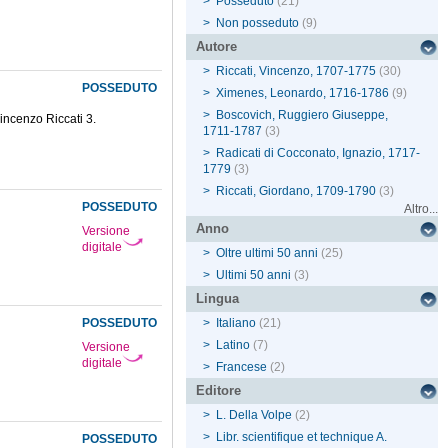
>
Posseduto
(21)
>
Non posseduto
(9)
Autore
>
Riccati, Vincenzo, 1707-1775
(30)
POSSEDUTO
>
Ximenes, Leonardo, 1716-1786
(9)
>
Boscovich, Ruggiero Giuseppe,
Vincenzo Riccati 3.
1711-1787
(3)
>
Radicati di Cocconato, Ignazio, 1717-
1779
(3)
>
Riccati, Giordano, 1709-1790
(3)
POSSEDUTO
Altro...
Anno
Versione
digitale
>
Oltre ultimi 50 anni
(25)
>
Ultimi 50 anni
(3)
Lingua
POSSEDUTO
>
Italiano
(21)
>
Latino
(7)
Versione
digitale
>
Francese
(2)
Editore
>
L. Della Volpe
(2)
>
Libr. scientifique et technique A.
POSSEDUTO