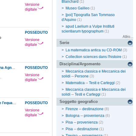
Blanchard
(1)
Versione
>
Museo Galileo
(1)
digitale
>
[poi] Tipografia San Tommaso
d'Aquino
(1)
>
apud Laelium a Vulpe Instituti
scientiarum typographum
(1)
POSSEDUTO
Altro...
o
Versione
Serie
digitale
>
La matematica antica su CD-ROM
(3)
>
Collection sciences dans l'histoire
(1)
Disciplina/Argomento
L'epistolario di Jacopo, Vincenzo e Giordano Riccati con Ramiro Rampinelli e Maria Gaetana Agnesi, 1727-1758
POSSEDUTO
>
Meccanica classica e Meccanica dei
Versione
solidi -- Persone
(3)
..
digitale
>
Matematica -- Testi e Carteggi
(2)
>
Meccanica classica e Meccanica dei
solidi -- Testi e Carteggi
(1)
Soggetto geografico
Esame del metodo col quale il chiarissimo sig. Edmondo VVaring ha pensato di aver ridotte l'equazioni del quinto grado a quelle del terzo
POSSEDUTO
>
Firenze -- destinazione
(8)
Versione
digitale
>
Bologna -- provenienza
(6)
>
Pisa -- provenienza
(2)
>
Pisa -- destinazione
(1)
>
Treviso -- provenienza
(1)