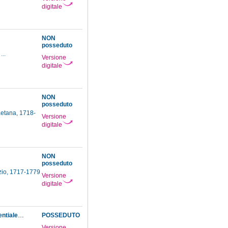
digitale
NON
posseduto
...
Versione
digitale
NON
posseduto
etana, 1718-
Versione
digitale
NON
posseduto
zio, 1717-1779
Versione
digitale
Vincentii Riccati ... De seriebus recipientibus summam generalem algebraicam aut exponentialem commentarius.
POSSEDUTO
Versione