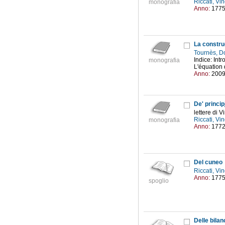
Riccati, V
monografia
Anno:
177
La construc
Tournès, 
Indice: Int
monografia
L'équation 
Anno:
200
De' princi
lettere di V
Riccati, V
monografia
Anno:
177
Del cuneo
Riccati, V
Anno:
177
spoglio
Delle bilan