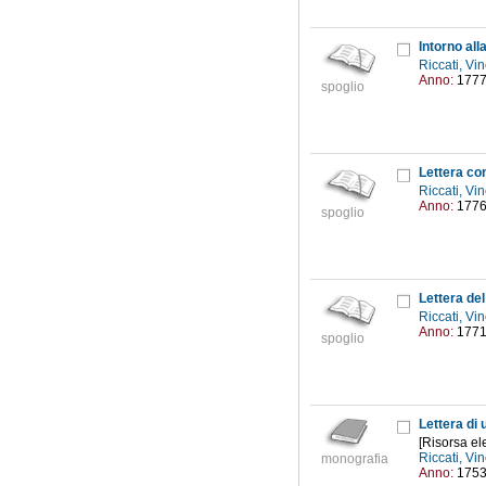
Intorno all
Riccati, V
Anno:
177
spoglio
Riccati, V
Anno:
177
spoglio
Riccati, V
Anno:
177
spoglio
Lettera di 
[Risorsa ele
Riccati, V
monografia
Anno:
175