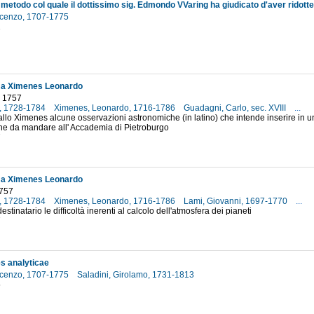
incenzo, 1707-1775
1
o a Ximenes Leonardo
 1757
o, 1728-1784
Ximenes, Leonardo, 1716-1786
Guadagni, Carlo, sec. XVIII
...
llo Ximenes alcune osservazioni astronomiche (in latino) che intende inserire in u
ne da mandare all' Accademia di Pietroburgo
7
o a Ximenes Leonardo
1757
o, 1728-1784
Ximenes, Leonardo, 1716-1786
Lami, Giovanni, 1697-1770
...
stinatario le difficoltà inerenti al calcolo dell'atmosfera dei pianeti
7
es analyticae
incenzo, 1707-1775
Saladini, Girolamo, 1731-1813
5