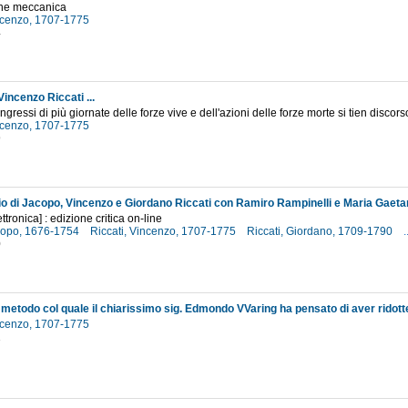
one meccanica
incenzo, 1707-1775
4
Vincenzo Riccati ...
gressi di più giornate delle forze vive e dell'azioni delle forze morte si tien discors
incenzo, 1707-1775
9
ttronica] : edizione critica on-line
acopo, 1676-1754
Riccati, Vincenzo, 1707-1775
Riccati, Giordano, 1709-1790
.
0
incenzo, 1707-1775
1