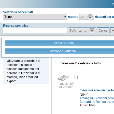
H
Seleziona banca dati
25
mostra
risultati per 
Ricerca semplice
Tutti i campi
Ricerca su indici
Archivio di Autorità
Tutto
+
Stampa - Email - Export
Utilizzare la checkbox di
Seleziona/Deseleziona tutto
selezione a fianco di
ciascun documento per
attivare le funzionalità di
stampa, invio email ed
export.
manoscritto/
dattiloscritto
[1844]
Arcangeli, Giovanni, vice
Bernardini, Romualdo, s
Anno:
1844