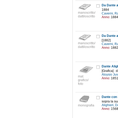
Da Dante a 
1884
manoscritto/
Caverni, R
dattiloscritto
Anno:
188
Da Dante a 
[1882]
manoscritto/
Caverni, R
dattiloscritto
Anno:
188
Dante Aligh
[Grafica] : 
Aloysio Ju
mat.
Anno:
185
grafico/
foto
Dante con 
sopra la su
Alighieri,
monografia
Anno:
156