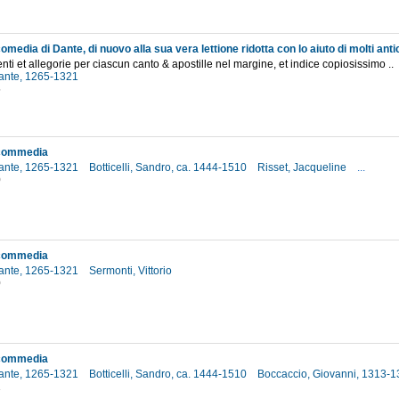
ti et allegorie per ciascun canto & apostille nel margine, et indice copiosissimo ..
 Dante, 1265-1321
5
 commedia
 Dante, 1265-1321
Botticelli, Sandro, ca. 1444-1510
Risset, Jacqueline
...
0
 commedia
 Dante, 1265-1321
Sermonti, Vittorio
0
 commedia
 Dante, 1265-1321
Botticelli, Sandro, ca. 1444-1510
Boccaccio, Giovanni, 1313-
1