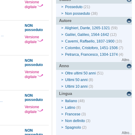
Versione
digitale
>
Posseduto
(21)
>
Non posseduto
(38)
Autore
NON
>
Alighieri, Dante, 1265-1321
(59)
posseduto
>
Galilei, Galileo, 1564-1642
(12)
...
Versione
>
Caverni, Raffaello, 1837-1900
(10)
digitale
>
Colombo, Cristoforo, 1451-1506
(7)
>
Petrarca, Francesco, 1304-1374
(4)
Altro...
NON
posseduto
Anno
Versione
>
Oltre ultimi 50 anni
(51)
digitale
>
Ultimi 50 anni
(8)
>
Ultimi 10 anni
(3)
Lingua
NON
posseduto
...
>
Italiano
(48)
Versione
>
Latino
(8)
digitale
>
Francese
(3)
>
Non definito
(3)
>
Spagnolo
(2)
NON
Altro...
posseduto