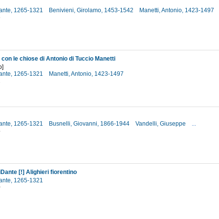
 Dante, 1265-1321
Benivieni, Girolamo, 1453-1542
Manetti, Antonio, 1423-1497
6
on le chiose di Antonio di Tuccio Manetti
o]
 Dante, 1265-1321
Manetti, Antonio, 1423-1497
2
 Dante, 1265-1321
Busnelli, Giovanni, 1866-1944
Vandelli, Giuseppe
...
4
Dante [!] Alighieri fiorentino
 Dante, 1265-1321
0