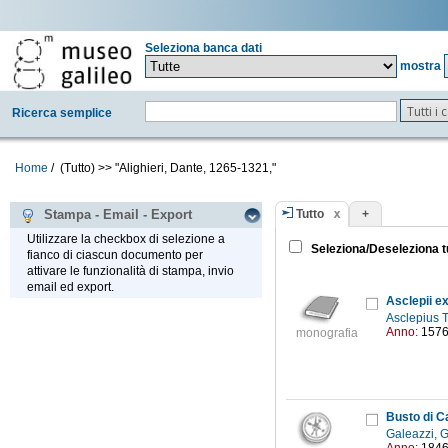
Seleziona banca dati
mostra
Tutti i
Ricerca semplice
Home
/
(Tutto)
>>
"Alighieri, Dante, 1265-1321,"
Tutto
+
Stampa - Email - Export
Utilizzare la checkbox di selezione a
Seleziona/Deseleziona t
fianco di ciascun documento per
attivare le funzionalità di stampa, invio
email ed export.
Asclepii e
Asclepius T
Anno:
157
monografia
Busto di Ca
Galeazzi, 