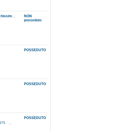
La Divina comedia di Dante, di nuovo alla sua vera lettione ridotta con lo aiuto di molti antichissimi esemplari
NON
posseduto
POSSEDUTO
POSSEDUTO
POSSEDUTO
1375
...