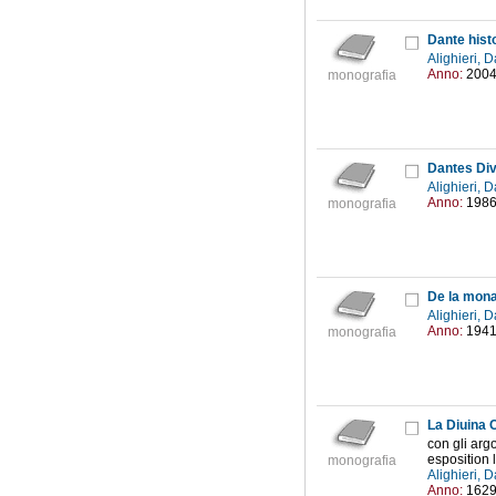
Dante hist
Alighieri,
Anno:
200
monografia
Dantes Div
Alighieri,
Anno:
198
monografia
De la mona
Alighieri,
Anno:
194
monografia
La Diuina 
con gli argo
esposition l
monografia
Alighieri,
Anno:
162