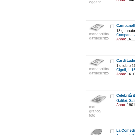
Anno:
184
oggetto
Campanella
13 gennaio
manoscritto/
Campanell
dattiloscritto
Anno:
1611
Cardi Ludov
1 ottobre 1
manoscritto/
Cigoli, il,
dattiloscritto
Anno:
161
Celebrità i
Galilei, Ga
Anno:
190
mat.
grafico/
foto
La Comedia 