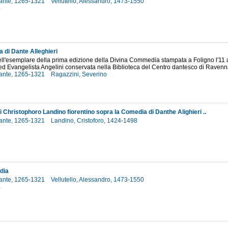
 Dante, 1265-1321
Vellutello, Alessandro, 1473-1550
4
 di Dante Alleghieri
ell'esemplare della prima edizione della Divina Commedia stampata a Foligno l'11
d Evangelista Angelini conservata nella Biblioteca del Centro dantesco di Raven
 Dante, 1265-1321
Ragazzini, Severino
8
 Christophoro Landino fiorentino sopra la Comedia di Danthe Alighieri ..
 Dante, 1265-1321
Landino, Cristoforo, 1424-1498
1
dia
 Dante, 1265-1321
Vellutello, Alessandro, 1473-1550
4