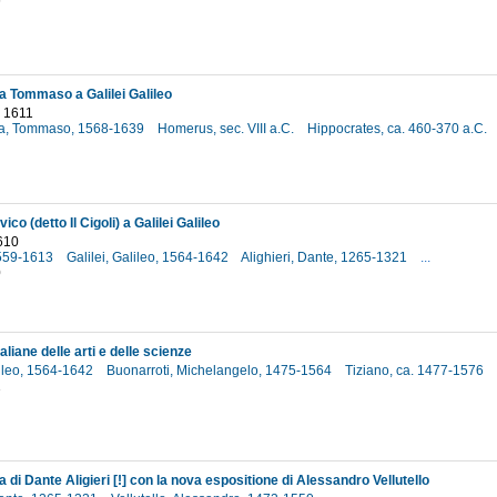
6
 Tommaso a Galilei Galileo
 1611
a, Tommaso, 1568-1639
Homerus, sec. VIII a.C.
Hippocrates, ca. 460-370 a.C.
ico (detto Il Cigoli) a Galilei Galileo
610
 1559-1613
Galilei, Galileo, 1564-1642
Alighieri, Dante, 1265-1321
...
0
taliane delle arti e delle scienze
lileo, 1564-1642
Buonarroti, Michelangelo, 1475-1564
Tiziano, ca. 1477-1576
1
di Dante Aligieri [!] con la nova espositione di Alessandro Vellutello