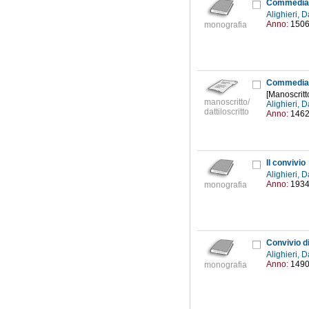
Commedia
Alighieri,
Anno:
150
monografia
Commedia c
[Manoscritt
manoscritto/
Alighieri,
dattiloscritto
Anno:
146
Il convivio
Alighieri,
Anno:
193
monografia
Convivio di
Alighieri,
Anno:
149
monografia