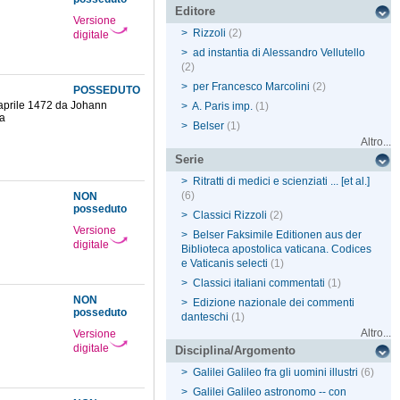
Editore
Versione
>
Rizzoli
(2)
digitale
>
ad instantia di Alessandro Vellutello
(2)
>
per Francesco Marcolini
(2)
POSSEDUTO
 aprile 1472 da Johann
>
A. Paris imp.
(1)
na
>
Belser
(1)
Altro...
Serie
>
Ritratti di medici e scienziati ... [et al.]
(6)
NON
posseduto
>
Classici Rizzoli
(2)
Versione
>
Belser Faksimile Editionen aus der
digitale
Biblioteca apostolica vaticana. Codices
e Vaticanis selecti
(1)
>
Classici italiani commentati
(1)
NON
>
Edizione nazionale dei commenti
posseduto
danteschi
(1)
Altro...
Versione
digitale
Disciplina/Argomento
>
Galilei Galileo fra gli uomini illustri
(6)
>
Galilei Galileo astronomo -- con