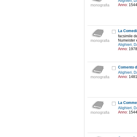
Alighieri,
Anno:
154
monografia
La Comedia
facsimile d
Numeister e
monografia
Alighieri,
Anno:
197
Comento di
Alighieri,
Anno:
148
monografia
La Comme
Alighieri,
Anno:
154
monografia