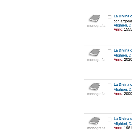
con argomen
Alighieri,
monografia
Anno:
155
La Divina
Alighieri,
Anno:
202
monografia
La Divina
Alighieri,
Anno:
200
monografia
La Divina
Alighieri,
Anno:
198
monografia