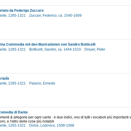
oriato da Federigo Zuccaro
 Dante, 1265-1321
Zuccari, Federico, ca. 1540-1609
4
ina Commedia mit den Illustrationen von Sandro Botticelli
 Dante, 1265-1321
Botticelli, Sandro, ca. 1444-1510
Dreyer, Peter
6
rquía
 Dante, 1265-1321
Palacio, Ernesto
1
Comedia di Dante
menti & allegorie per ogni canto : e due indici, vno di tutti i vocaboli più importanti 
oro, e l'altro delle cose più notabili
 Dante, 1265-1321
Dolce, Lodovico, 1508-1568
9