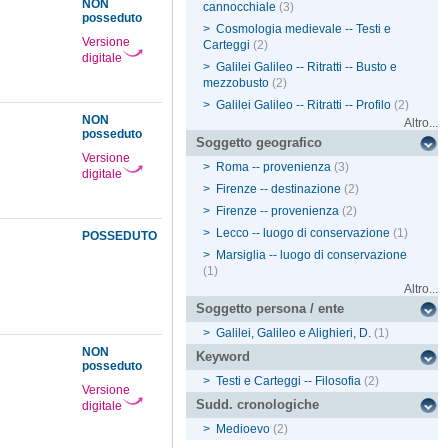
NON
cannocchiale
(3)
posseduto
>
Cosmologia medievale -- Testi e
Versione
Carteggi
(2)
digitale
>
Galilei Galileo -- Ritratti -- Busto e
mezzobusto
(2)
>
Galilei Galileo -- Ritratti -- Profilo
(2)
NON
Altro...
posseduto
Soggetto geografico
Versione
>
Roma -- provenienza
(3)
digitale
>
Firenze -- destinazione
(2)
>
Firenze -- provenienza
(2)
>
Lecco -- luogo di conservazione
(1)
POSSEDUTO
>
Marsiglia -- luogo di conservazione
(1)
Altro...
Soggetto persona / ente
>
Galilei, Galileo e Alighieri, D.
(1)
NON
Keyword
posseduto
>
Testi e Carteggi -- Filosofia
(2)
Versione
Sudd. cronologiche
digitale
>
Medioevo
(2)