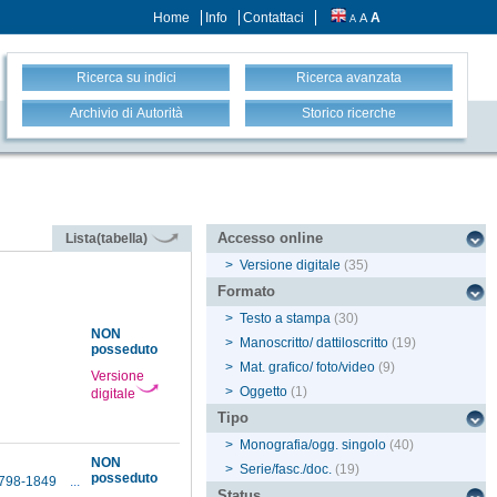
Home
Info
Contattaci
A
A
A
Ricerca su indici
Ricerca avanzata
Archivio di Autorità
Storico ricerche
Accesso online
Lista(tabella)
>
Versione digitale
(35)
Formato
>
Testo a stampa
(30)
NON
>
Manoscritto/ dattiloscritto
(19)
posseduto
>
Mat. grafico/ foto/video
(9)
Versione
>
Oggetto
(1)
digitale
Tipo
>
Monografia/ogg. singolo
(40)
NON
>
Serie/fasc./doc.
(19)
posseduto
 1798-1849
...
Status