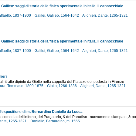
Galileo: saggi di storia della fisica sperimentale in Italia. Il cannocchiale
affaello, 1837-1900
Galilei, Galileo, 1564-1642
Alighieri, Dante, 1265-1321
4
Galileo: saggi di storia della fisica sperimentale in Italia. Il cannocchiale
affaello, 1837-1900
Galilei, Galileo, 1564-1642
Alighieri, Dante, 1265-1321
2
ieri
dal ritratto dipinto da Giotto nella cappella del Palazzo del podestà in Firenze
vara, Tommaso, 1809-1875
Giotto, 1266-1336
Alighieri, Dante, 1265-1321
1
l'espositione di m. Bernardino Daniello da Lucca
a comedia dell'Inferno, del Purgatorio, & del Paradiso : nuovamente stampato, & po
 Dante, 1265-1321
Daniello, Bernardino, m. 1565
8