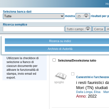
H
Seleziona banca dati
25
mostra
risultati per 
Ricerca semplice
Tutti i campi
Ricerca su indici
Archivio di Autorità
Tutto
+
Stampa - Email - Export
Utilizzare la checkbox di
Seleziona/Deseleziona tutto
selezione a fianco di
ciascun documento per
attivare le funzionalità di
stampa, invio email ed
Canestrini e l'archeozo
export.
i resti faunistici 
spoglio
Mori (TN) studiat
Dalla Longa, Elisa
Mar
Anno:
2022