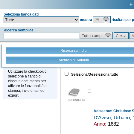
H
Seleziona banca dati
25
mostra
risultati per 
Ricerca semplice
Tutti i campi
Ricerca su indici
Archivio di Autorità
Tutto
+
Stampa - Email - Export
Utilizzare la checkbox di
Seleziona/Deseleziona tutto
selezione a fianco di
ciascun documento per
attivare le funzionalità di
stampa, invio email ed
export.
monografia
D'Aviso, Urbano,
Anno:
1682