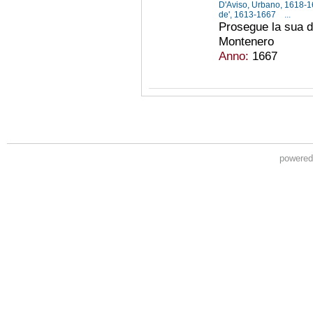
D'Aviso, Urbano, 1618-
de', 1613-1667
...
Prosegue la sua de
Montenero
Anno:
1667
powere