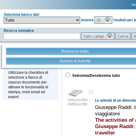
H
Seleziona banca dati
25
mostra
risultati per 
Ricerca semplice
Tutti i campi
Ricerca su indici
Archivio di Autorità
Tutto
+
Stampa - Email - Export
Utilizzare la checkbox di
Seleziona/Deseleziona tutto
selezione a fianco di
ciascun documento per
attivare le funzionalità di
stampa, invio email ed
export.
manoscritto/
Le attività di un diment
dattiloscritto
Giuseppe Raddi: il 
viaggiatore
The activities of
Giuseppe Raddi: t
traveller