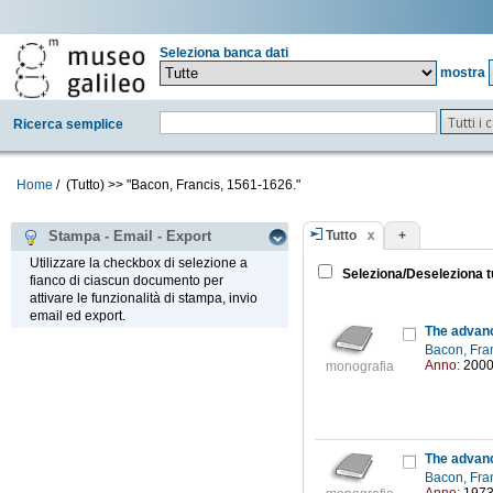
Seleziona banca dati
mostra
Tutti i
Ricerca semplice
Home
/
(Tutto)
>>
"Bacon, Francis, 1561-1626."
Tutto
+
Stampa - Email - Export
Utilizzare la checkbox di selezione a
Seleziona/Deseleziona t
fianco di ciascun documento per
attivare le funzionalità di stampa, invio
email ed export.
The advanc
Bacon, Fra
Anno:
200
monografia
The advanc
Bacon, Fra