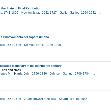
 the State of Final Retribution
es, 1741-1806
Newton, Isaac, 1642-1727
Galilei, Galileo, 1564-1642
...
5
 e rinnovamento del sapere umano
ncis, 1561-1626
De Mas, Enrico, 1926-1990
1
opaedic dictionary in the eighteenth century
, arts and crafts
erence M.
Harris, John, 1756-1846
Johnson, Samuel, 1709-1784
...
7
ncis, 1561-1626
Znamierowski, Czeslaw
Kotarbinski, Tadeusz
9