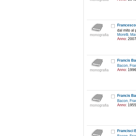
Francesco 
dal mito al 
Moretti, M
monografia
Anno:
200
Francis B
Bacon, Fra
Anno:
199
monografia
Francis B
Bacon, Fra
Anno:
195
monografia