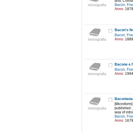
and, Colour
Bacon, Fra
monografia
Anno:
187
Bacon's N
Bacon, Fra
Anno:
188
monografia
Bacone e l'
Bacon, Fra
Anno:
199
monografia
[Microform] 
published ;
monografia
way of intr
Bacon, Fra
Anno:
167