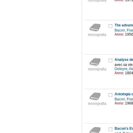
Anno:
197
monografia
The advanc
Bacon, Fra
Anno:
195
monografia
Analyse de
avec sa vie
Deleyre, A
monografia
Anno:
180
Antologia d
Bacon, Fra
Anno:
196
monografia
Bacon's E