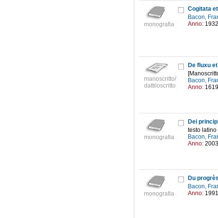
Cogitata et
Bacon, Fra
Anno:
193
monografia
De fluxu et
[Manoscritt
manoscritto/
Bacon, Fra
dattiloscritto
Anno:
161
testo latino
Bacon, Fra
monografia
Anno:
200
Du progrès
Bacon, Fra
Anno:
199
monografia