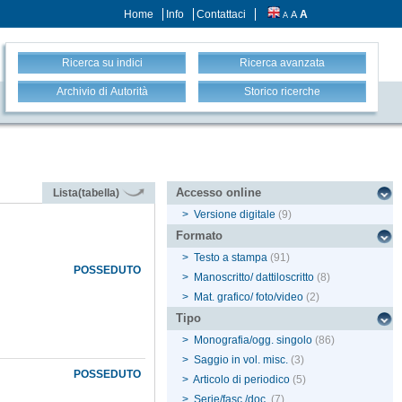
Home
Info
Contattaci
A
A
A
Ricerca su indici
Ricerca avanzata
Archivio di Autorità
Storico ricerche
Accesso online
Lista(tabella)
>
Versione digitale
(9)
Formato
>
Testo a stampa
(91)
POSSEDUTO
>
Manoscritto/ dattiloscritto
(8)
>
Mat. grafico/ foto/video
(2)
Tipo
>
Monografia/ogg. singolo
(86)
>
Saggio in vol. misc.
(3)
POSSEDUTO
>
Articolo di periodico
(5)
>
Serie/fasc./doc.
(7)