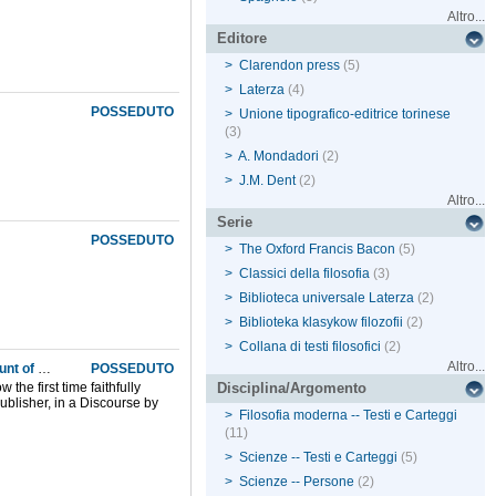
Altro...
Editore
>
Clarendon press
(5)
>
Laterza
(4)
POSSEDUTO
>
Unione tipografico-editrice torinese
(3)
>
A. Mondadori
(2)
>
J.M. Dent
(2)
Altro...
Serie
POSSEDUTO
>
The Oxford Francis Bacon
(5)
>
Classici della filosofia
(3)
>
Biblioteca universale Laterza
(2)
>
Biblioteka klasykow filozofii
(2)
>
Collana di testi filosofici
(2)
Altro...
Baconiana, or, Certain genuine remains of Sr. Francis Bacon, Baron of Verulam, and Viscount of St. Albans
POSSEDUTO
the first time faithfully
Disciplina/Argomento
publisher, in a Discourse by
>
Filosofia moderna -- Testi e Carteggi
(11)
>
Scienze -- Testi e Carteggi
(5)
>
Scienze -- Persone
(2)