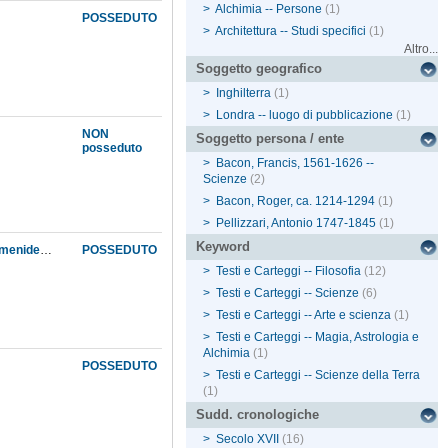
>
Alchimia -- Persone
(1)
POSSEDUTO
>
Architettura -- Studi specifici
(1)
Altro...
Soggetto geografico
>
Inghilterra
(1)
>
Londra -- luogo di pubblicazione
(1)
NON
Soggetto persona / ente
posseduto
>
Bacon, Francis, 1561-1626 --
Scienze
(2)
>
Bacon, Roger, ca. 1214-1294
(1)
>
Pellizzari, Antonio 1747-1845
(1)
Keyword
Dei principi e delle origini secondo le favole di Cupido e del cielo, ovvero La filosofia di Parmenide e di Telesio e principalmente di Democrito trattata nella favola di Cupido
POSSEDUTO
>
Testi e Carteggi -- Filosofia
(12)
>
Testi e Carteggi -- Scienze
(6)
>
Testi e Carteggi -- Arte e scienza
(1)
>
Testi e Carteggi -- Magia, Astrologia e
Alchimia
(1)
POSSEDUTO
>
Testi e Carteggi -- Scienze della Terra
(1)
Sudd. cronologiche
>
Secolo XVII
(16)