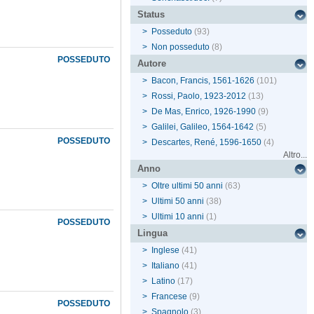
Status
>
Posseduto
(93)
>
Non posseduto
(8)
POSSEDUTO
Autore
>
Bacon, Francis, 1561-1626
(101)
>
Rossi, Paolo, 1923-2012
(13)
>
De Mas, Enrico, 1926-1990
(9)
>
Galilei, Galileo, 1564-1642
(5)
POSSEDUTO
>
Descartes, René, 1596-1650
(4)
Altro...
Anno
>
Oltre ultimi 50 anni
(63)
>
Ultimi 50 anni
(38)
>
Ultimi 10 anni
(1)
POSSEDUTO
Lingua
>
Inglese
(41)
>
Italiano
(41)
>
Latino
(17)
>
Francese
(9)
POSSEDUTO
>
Spagnolo
(3)