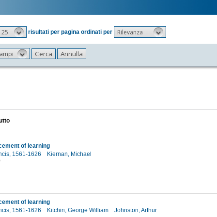
25
Rilevanza
risultati per pagina ordinati per
 campi
utto
ement of learning
ncis, 1561-1626
Kiernan, Michael
0
ement of learning
ncis, 1561-1626
Kitchin, George William
Johnston, Arthur