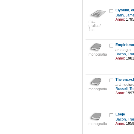
Elysium, or
Barry, Jam
Anno:
179
mat.
grafico/
foto
Empirismo
antologia
Bacon, Fra
monografia
Anno:
198
The encycl
architecture
Russell, T
monografia
Anno:
199
Eseje
Bacon, Fra
Anno:
195
monografia