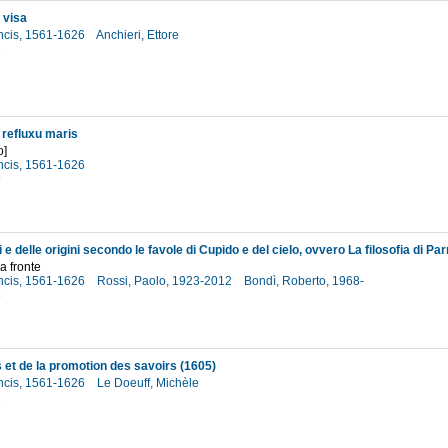
 visa
ncis, 1561-1626
Anchieri, Ettore
2
 refluxu maris
o]
ncis, 1561-1626
9
 a fronte
ncis, 1561-1626
Rossi, Paolo, 1923-2012
Bondì, Roberto, 1968-
3
 et de la promotion des savoirs (1605)
ncis, 1561-1626
Le Doeuff, Michèle
1