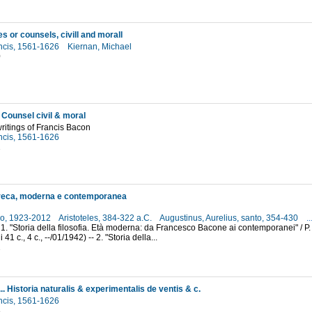
s or counsels, civill and morall
ncis, 1561-1626
Kiernan, Michael
0
 Counsel civil & moral
writings of Francis Bacon
ncis, 1561-1626
2
greca, moderna e contemporanea
lo, 1923-2012
Aristoteles, 384-322 a.C.
Augustinus, Aurelius, santo, 354-430
..
 1. "Storia della filosofia. Età moderna: da Francesco Bacone ai contemporanei" / P. R
41 c., 4 c., --/01/1942) -- 2. "Storia della...
2
... Historia naturalis & experimentalis de ventis & c.
ncis, 1561-1626
8