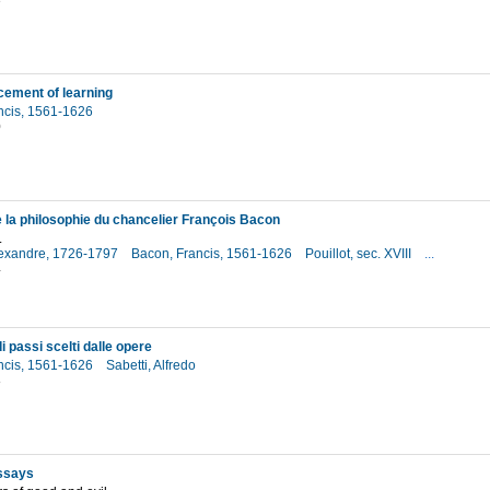
3
ement of learning
ncis, 1561-1626
0
 la philosophie du chancelier François Bacon
.
lexandre, 1726-1797
Bacon, Francis, 1561-1626
Pouillot, sec. XVIII
...
4
i passi scelti dalle opere
ncis, 1561-1626
Sabetti, Alfredo
8
ssays