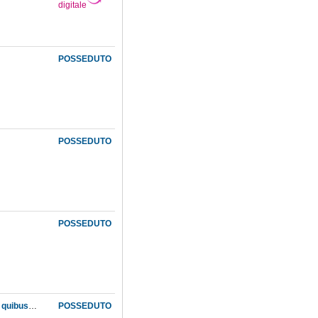
digitale
POSSEDUTO
POSSEDUTO
POSSEDUTO
Francisci Baconi ... Opera omnia quae extant, philosophica, moralia, politica, historica ... in quibus complures alii tractatus, quos brevitatis causa praemittere visum est, comprehensi sunt
POSSEDUTO