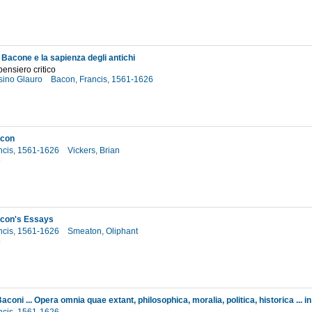
Bacone e la sapienza degli antichi
pensiero critico
asino Glauro
Bacon, Francis, 1561-1626
7
acon
ncis, 1561-1626
Vickers, Brian
6
acon's Essays
ncis, 1561-1626
Smeaton, Oliphant
5