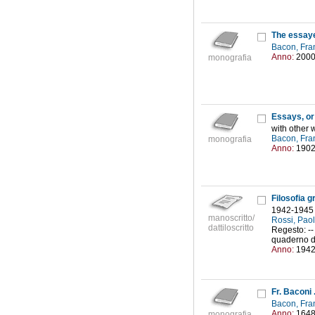
The essaye
Bacon, Fra
Anno:
200
monografia
Essays, or
with other 
Bacon, Fra
monografia
Anno:
190
Filosofia 
1942-1945
manoscritto/
Rossi, Pao
dattiloscritto
Regesto: --
quaderno di 
Anno:
194
Fr. Baconi 
Bacon, Fra
Anno:
164
monografia