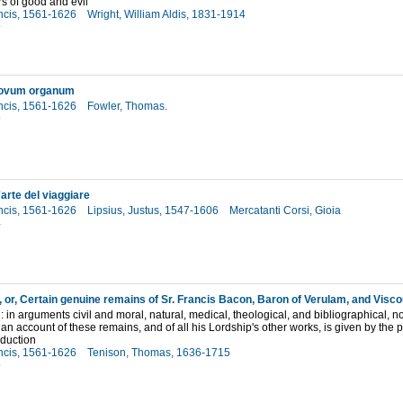
s of good and evil
ncis, 1561-1626
Wright, William Aldis, 1831-1914
9
ovum organum
ncis, 1561-1626
Fowler, Thomas.
9
arte del viaggiare
ncis, 1561-1626
Lipsius, Justus, 1547-1606
Mercatanti Corsi, Gioia
4
: in arguments civil and moral, natural, medical, theological, and bibliographical, now 
 an account of these remains, and of all his Lordship's other works, is given by the 
oduction
ncis, 1561-1626
Tenison, Thomas, 1636-1715
9