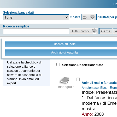
H
Seleziona banca dati
25
mostra
risultati per 
Ricerca semplice
Tutti i campi
Ricerca su indici
Archivio di Autorità
Tutto
+
Stampa - Email - Export
Utilizzare la checkbox di
Seleziona/Deseleziona tutto
selezione a fianco di
ciascun documento per
attivare le funzionalità di
stampa, invio email ed
Animali reali e fantastic
export.
monografia
Antetomaso, Ebe.
Roma
Indice: Presentazi
1. Dal fantastico a
moderna / di Erne
mostra...
Anno:
2008