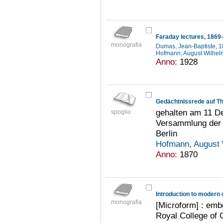
Faraday lectures, 1869
monografia
Dumas, Jean-Baptiste, 
Hofmann, August Wilhel
Anno:
1928
Gedächtnissrede auf 
gehalten am 11 De
spoglio
Versammlung der 
Berlin
Hofmann, August 
Anno:
1870
Introduction to modern 
monografia
[Microform] : embo
Royal College of 