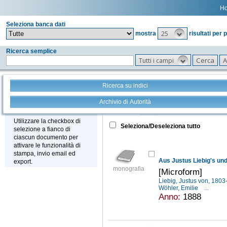
H
Seleziona banca dati
25
mostra
risultati per 
Ricerca semplice
Tutti i campi
Ricerca su indici
Archivio di Autorità
Tutto
+
Stampa - Email - Export
Utilizzare la checkbox di
Seleziona/Deseleziona tutto
selezione a fianco di
ciascun documento per
attivare le funzionalità di
stampa, invio email ed
export.
monografia
[Microform]
Liebig, Justus von, 180
Wöhler, Emilie
...
Anno:
1888