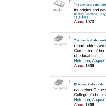
The chemical departmen
its origins and d
spoglio
Bentley, Jonathan
Play
1818-1892
Anno:
1970
monografia
report addressed t
Committee of her 
of education
Hofmann, August 
Anno:
1866
Einleitung in die mode
monografia
nach einer Reihe 
College of chemis
Hofmann, August 
Anno:
1866