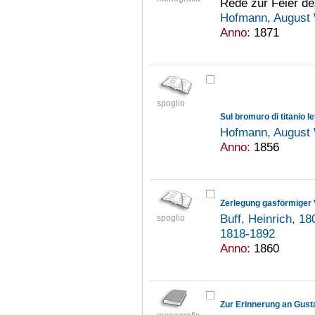
Rede zur Feier des
Hofmann, August 
Anno:
1871
spoglio
Sul bromuro di titanio l
Hofmann, August 
Anno:
1856
Zerlegung gasförmiger 
Buff, Heinrich, 1
spoglio
1818-1892
Anno:
1860
Zur Erinnerung an Gus