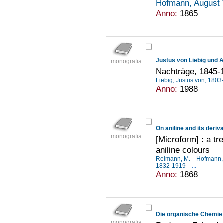
Hofmann, August 
Anno:
1865
Justus von Liebig und 
monografia
Nachträge, 1845-
Liebig, Justus von, 180
Anno:
1988
On aniline and its deriv
monografia
[Microform] : a tr
aniline colours
Reimann, M.
Hofmann,
1832-1919
...
Anno:
1868
Die organische Chemie u
monografia