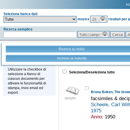
H
Seleziona banca dati
25
mostra
risultati per 
Ricerca semplice
Tutti i campi
Ricerca su indici
Archivio di Autorità
Tutto
+
Stampa - Email - Export
Utilizzare la checkbox di
Seleziona/Deseleziona tutto
selezione a fianco di
ciascun documento per
attivare le funzionalità di
stampa, invio email ed
Bruna Boken, The brow
export.
facsimiles & deci
spoglio
Scheele, Carl Wi
1975
Anno:
1950