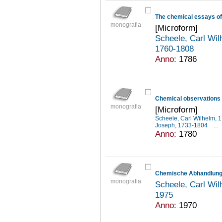
The chemical essays of
monografia
[Microform]
Scheele, Carl Wi
1760-1808
Anno:
1786
Chemical observations 
monografia
[Microform]
Scheele, Carl Wilhelm,
Joseph, 1733-1804
...
Anno:
1780
Chemische Abhandlung 
monografia
Scheele, Carl Wi
1975
Anno:
1970