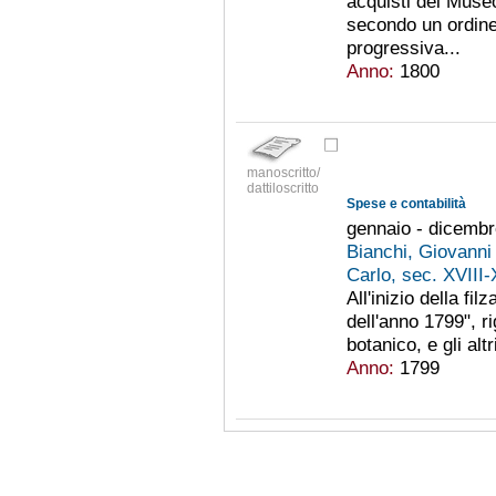
acquisti del Muse
secondo un ordin
progressiva...
Anno:
1800
manoscritto/
dattiloscritto
Spese e contabilità
gennaio - dicemb
Bianchi, Giovanni 
Carlo, sec. XVIII
All'inizio della fi
dell'anno 1799", ri
botanico, e gli alt
Anno:
1799