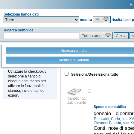
H
Seleziona banca dati
25
mostra
risultati per 
Ricerca semplice
Tutti i campi
Ricerca su indici
Archivio di Autorità
Tutto
+
Stampa - Email - Export
Utilizzare la checkbox di
Seleziona/Deseleziona tutto
selezione a fianco di
ciascun documento per
attivare le funzionalità di
stampa, invio email ed
export.
manoscritto/
dattiloscritto
Spese e contabilità
gennaio - dicemb
Toussaint, Carlo, sec. XV
Giovanni Battista, sec. X
Conti, note di spe